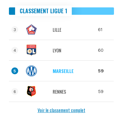
CLASSEMENT LIGUE 1
LILLE
61
3
LYON
60
4
MARSEILLE
59
5
RENNES
59
6
Voir le classement complet