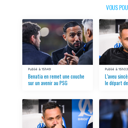
VOUS POUR
Publié à 15h49
Publié à 15h0
Benatia en remet une couche
L’aveu sincè
sur un avenir au PSG
le départ de