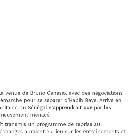
DIM 30 AOÛT
20H45
MONACO
MARSEILLE
 à la venue de Bruno Genesio, avec des négociations
démarche pour se séparer d’Habib Beye. Arrivé en
 capitaine du Sénégal
n’apprendrait que par les
sérieusement menacé.
urait transmis un programme de reprise au
échanges auraient eu lieu sur les entraînements et