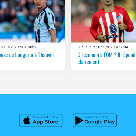
le 27 Déc 2023 à 08h25
Publié le 27 Déc 2023 à 12h14
onse de Longoria à Thauvin
Griezmann à l’OM ? Il répond
clairement