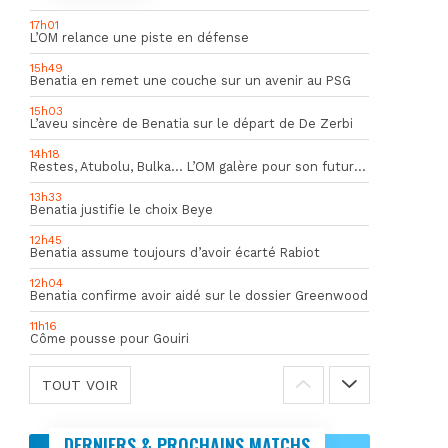
17h01
L’OM relance une piste en défense
15h49
Benatia en remet une couche sur un avenir au PSG
15h03
L’aveu sincère de Benatia sur le départ de De Zerbi
14h18
Restes, Atubolu, Bulka… L’OM galère pour son futur gardien numéro 1
13h33
Benatia justifie le choix Beye
12h45
Benatia assume toujours d’avoir écarté Rabiot
12h04
Benatia confirme avoir aidé sur le dossier Greenwood
11h16
Côme pousse pour Gouiri
TOUT VOIR
DERNIERS & PROCHAINS MATCHS