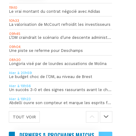
11h10
Le vrai montant du contrat négocié avec Adidas
10h33
La valorisation de McCourt refroidit les investisseurs
09h45
L’OM craindrait le scénario d’une descente administrative
09h04
Une piste se referme pour Deschamps
08h20
Longoria visé par de lourdes accusations de Molina
Hier à 20h59
Le budget choc de l’OM, au niveau de Brest
Hier à 19h56
Un succès 3-0 et des signes rassurants avant le choc face à Bilbao
Hier à 19h23
Abdelli ouvre son compteur et marque les esprits face à Al-Shahania
TOUT VOIR
DERNIERS & PROCHAINS MATCHS