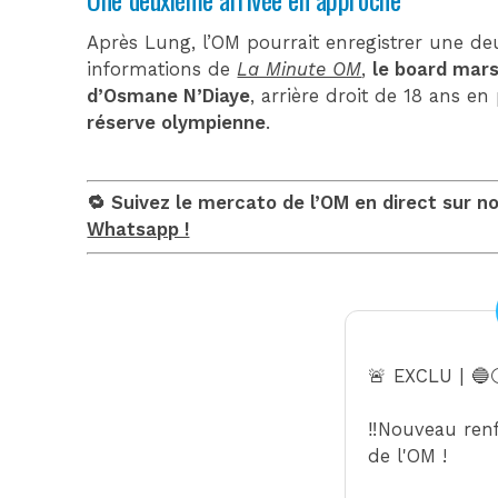
Après Lung, l’OM pourrait enregistrer une deu
informations de
La Minute OM
,
le board marse
d’Osmane N’Diaye
, arrière droit de 18 ans 
réserve olympienne
.
🔁 Suivez le mercato de l’OM en direct sur n
Whatsapp !
🚨 EXCLU | 🔵⚪
‼️Nouveau renf
de l'OM !