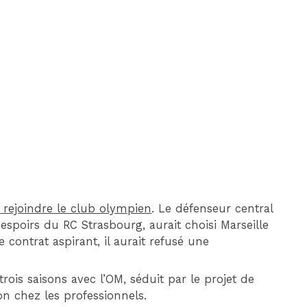
DIM 30 AOÛT
20H45
MONACO
MARSEILLE
 rejoindre le club olympien
. Le défenseur central
spoirs du RC Strasbourg, aurait choisi Marseille
 contrat aspirant, il aurait refusé une
 trois saisons avec l’OM, séduit par le projet de
on chez les professionnels.