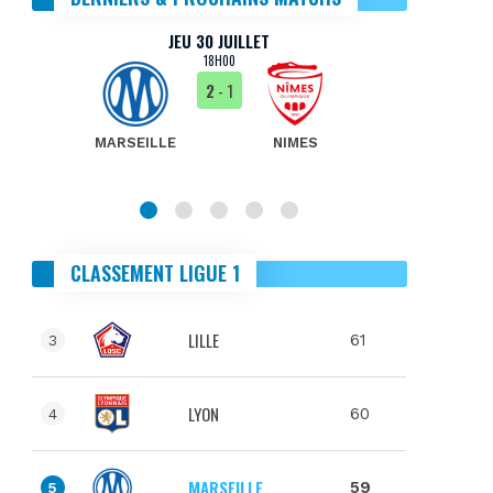
JEU 30 JUILLET
18H00
2
- 1
MARSEILLE
NIMES
MA
CLASSEMENT LIGUE 1
LILLE
61
3
LYON
60
4
MARSEILLE
59
5