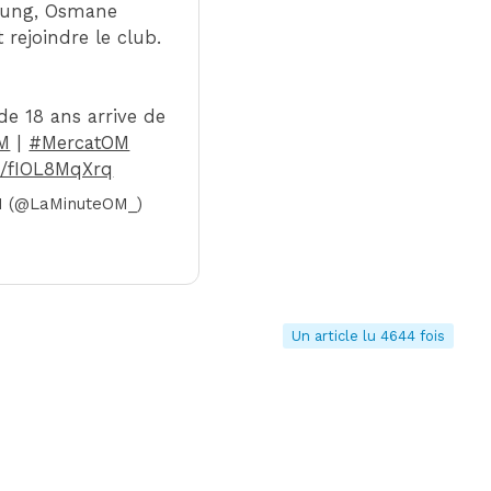
Lung, Osmane
 rejoindre le club.
 de 18 ans arrive de
M
|
#MercatOM
om/fIOL8MqXrq
M (@LaMinuteOM_)
Un article lu 4644 fois