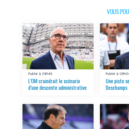
VOUS POUR
Publié à 09h45
Publié à 09h0
L’OM craindrait le scénario
Une piste s
d’une descente administrative
Deschamps