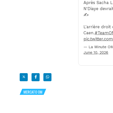
Après Sacha 
N'Diaye devrait
✍️
L'arrière droit
Caen.
#TeamO
pic.twitter.c
— La Minute O
June 10, 2026
MERCATO OM