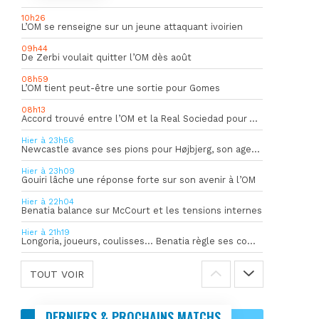
10h26
L’OM se renseigne sur un jeune attaquant ivoirien
09h44
De Zerbi voulait quitter l’OM dès août
08h59
L’OM tient peut-être une sortie pour Gomes
08h13
Accord trouvé entre l’OM et la Real Sociedad pour Aguerd
Hier à 23h56
Newcastle avance ses pions pour Højbjerg, son agent sort du silence
Hier à 23h09
Gouiri lâche une réponse forte sur son avenir à l’OM
Hier à 22h04
Benatia balance sur McCourt et les tensions internes
Hier à 21h19
Longoria, joueurs, coulisses… Benatia règle ses comptes !
TOUT VOIR
DERNIERS & PROCHAINS MATCHS