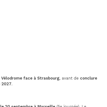
DIM 30 AOÛT
20H45
MONACO
MARSEILLE
 Vélodrome face à Strasbourg
, avant de
conclure
i 2027
.
 le 20 septembre à Marseille
(5e journée). Le