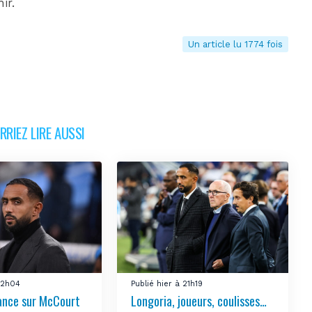
ir.
Un article lu 1774 fois
RIEZ LIRE AUSSI
 22h04
Publié hier à 21h19
ance sur McCourt
Longoria, joueurs, coulisses…