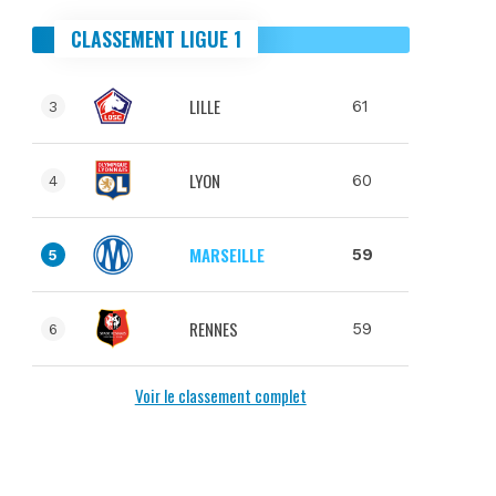
CLASSEMENT LIGUE 1
LILLE
61
3
LYON
60
4
MARSEILLE
59
5
RENNES
59
6
Voir le classement complet