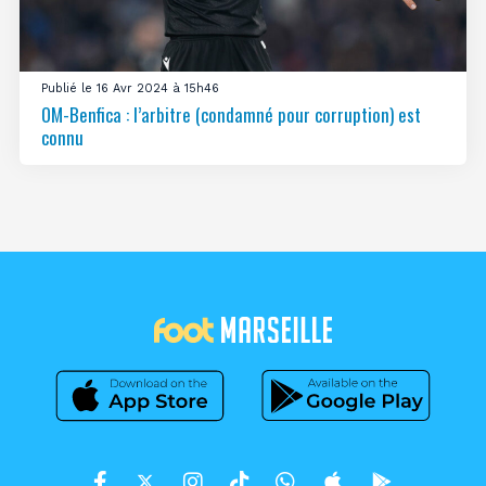
Publié le 16 Avr 2024 à 15h46
OM-Benfica : l’arbitre (condamné pour corruption) est
connu