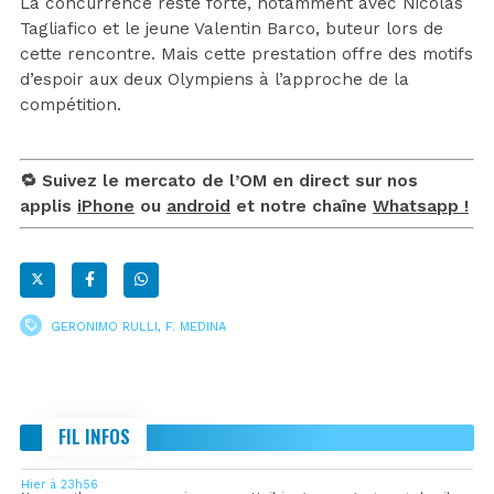
La concurrence reste forte, notamment avec Nicolas
Tagliafico et le jeune Valentin Barco, buteur lors de
cette rencontre. Mais cette prestation offre des motifs
d’espoir aux deux Olympiens à l’approche de la
compétition.
🔁 Suivez le mercato de l’OM en direct sur nos
applis
iPhone
ou
android
et notre chaîne
Whatsapp !
GERONIMO RULLI
,
F. MEDINA
FIL INFOS
Hier à 23h56