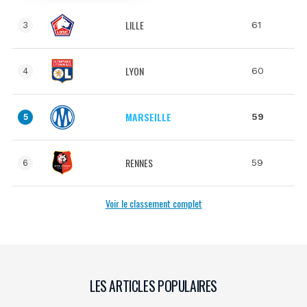
LILLE
61
3
LYON
60
4
MARSEILLE
59
5
RENNES
59
6
Voir le classement complet
LES ARTICLES POPULAIRES