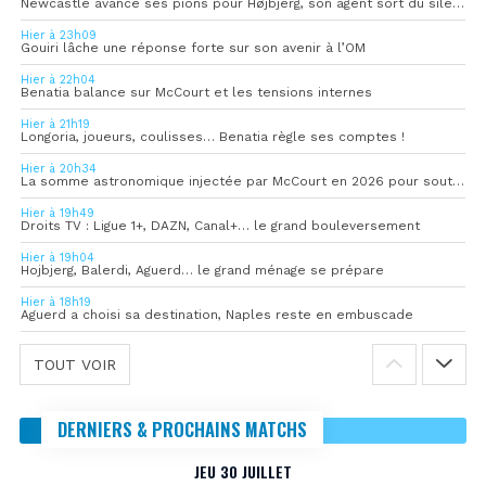
Newcastle avance ses pions pour Højbjerg, son agent sort du silence
Hier à 23h09
Gouiri lâche une réponse forte sur son avenir à l’OM
Hier à 22h04
Benatia balance sur McCourt et les tensions internes
Hier à 21h19
Longoria, joueurs, coulisses… Benatia règle ses comptes !
Hier à 20h34
La somme astronomique injectée par McCourt en 2026 pour soutenir l’OM
Hier à 19h49
Droits TV : Ligue 1+, DAZN, Canal+… le grand bouleversement
Hier à 19h04
Hojbjerg, Balerdi, Aguerd… le grand ménage se prépare
Hier à 18h19
Aguerd a choisi sa destination, Naples reste en embuscade
TOUT VOIR
DERNIERS & PROCHAINS MATCHS
JEU 30 JUILLET