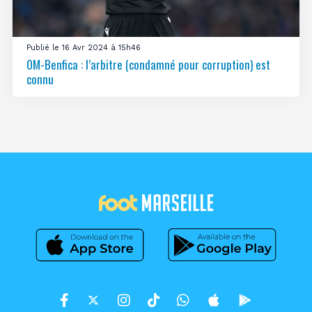
Publié le 16 Avr 2024 à 15h46
OM-Benfica : l’arbitre (condamné pour corruption) est
connu