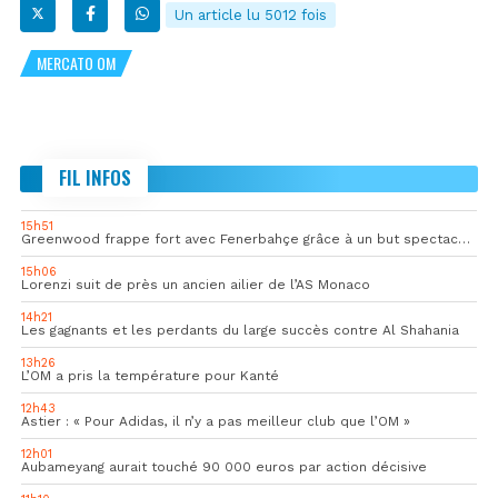
Un article lu 5012 fois
MERCATO OM
FIL INFOS
15h51
Greenwood frappe fort avec Fenerbahçe grâce à un but spectaculaire
15h06
Lorenzi suit de près un ancien ailier de l’AS Monaco
14h21
Les gagnants et les perdants du large succès contre Al Shahania
13h26
L’OM a pris la température pour Kanté
12h43
Astier : « Pour Adidas, il n’y a pas meilleur club que l’OM »
12h01
Aubameyang aurait touché 90 000 euros par action décisive