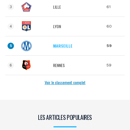
LILLE
61
3
LYON
60
4
MARSEILLE
59
5
RENNES
59
6
Voir le classement complet
LES ARTICLES POPULAIRES