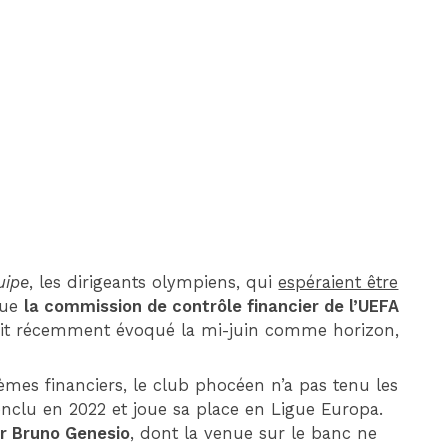
DIM 30 AOÛT
20H45
MONACO
MARSEILLE
uipe
, les dirigeants olympiens, qui
espéraient être
 que
la commission de contrôle financier de l’UEFA
vait récemment évoqué la mi-juin comme horizon,
lèmes financiers, le club phocéen n’a pas tenu les
nclu en 2022 et joue sa place en Ligue Europa.
er Bruno Genesio
, dont la venue sur le banc ne