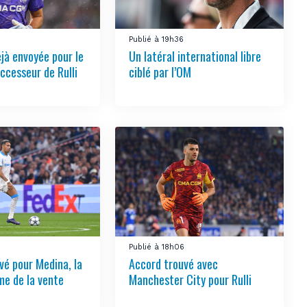
1
Publié à 19h36
éjà envoyée pour le
Un latéral international libre
ccesseur de Rulli
ciblé par l’OM
Publié à 18h06
vé pour Medina, la
Accord trouvé avec
e de la vente
Manchester City pour Rulli