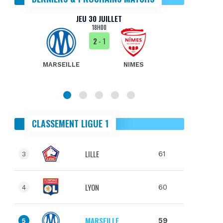
JEU 30 JUILLET
18H00
2
- 1
MARSEILLE
NIMES
MA
CLASSEMENT LIGUE 1
LILLE
61
3
LYON
60
4
MARSEILLE
59
5