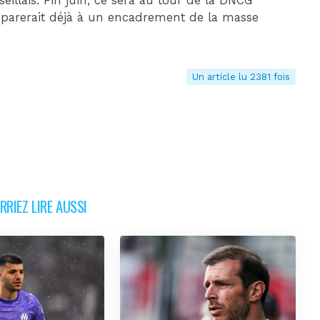
eillais. Fin juin, ce sera au tour de la DNCG
réparerait déjà à un encadrement de la masse
Un article lu 2381 fois
RIEZ LIRE AUSSI