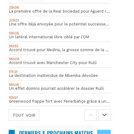
21h06
La première offre de la Real Sociedad pour Aguerd refusée par l’OM
20h21
Une offre déjà envoyée pour le potentiel successeur de Rulli
19h36
Un latéral international libre ciblé par l’OM
18h51
Accord trouvé pour Medina, la grosse somme de la vente dévoilée
18h06
Accord trouvé avec Manchester City pour Rulli
17h21
La destination inattendue de Mbemba dévoilée
16h36
Un effet domino pourrait accélérer le dossier Rulli
15h51
Greenwood frappe fort avec Fenerbahçe grâce à un but spectaculaire
TOUT VOIR
DERNIERS & PROCHAINS MATCHS