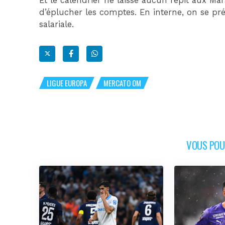
Et le calendrier ne laisse aucun répit aux Mars
d’éplucher les comptes. En interne, on se p
salariale.
LIGUE EUROPA
MERCATO OM
VOUS POUR