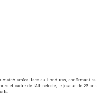
DIM 30 AOÛT
20H45
MONACO
MARSEILLE
n match amical face au Honduras, confirmant sa
purs et cadre de l’Albiceleste, le joueur de 28 ans
erts.