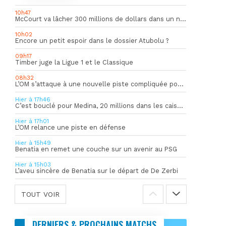
10h47
McCourt va lâcher 300 millions de dollars dans un nouveau projet
10h02
Encore un petit espoir dans le dossier Atubolu ?
09h17
Timber juge la Ligue 1 et le Classique
08h32
L’OM s’attaque à une nouvelle piste compliquée pour la succession de Rulli
Hier à 17h46
C’est bouclé pour Medina, 20 millions dans les caisses de l’OM
Hier à 17h01
L’OM relance une piste en défense
Hier à 15h49
Benatia en remet une couche sur un avenir au PSG
Hier à 15h03
L’aveu sincère de Benatia sur le départ de De Zerbi
TOUT VOIR
DERNIERS & PROCHAINS MATCHS