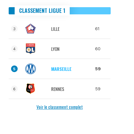
CLASSEMENT LIGUE 1
LILLE
61
3
LYON
60
4
MARSEILLE
59
5
RENNES
59
6
Voir le classement complet