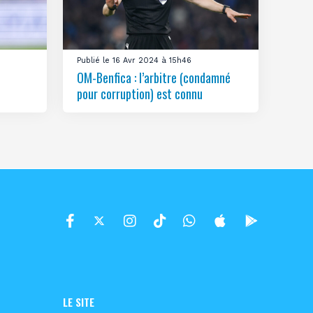
Publié le 16 Avr 2024 à 15h46
OM-Benfica : l’arbitre (condamné
pour corruption) est connu
LE SITE