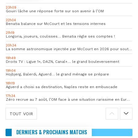
23h09
Gouiri lâche une réponse forte sur son avenir à l’OM
22h04
Benatia balance sur McCourt et les tensions internes
21h19
Longoria, joueurs, coulisses… Benatia règle ses comptes !
20h34
La somme astronomique injectée par McCourt en 2026 pour soutenir l’OM
19h49
Droits TV : Ligue 1+, DAZN, Canal+… le grand bouleversement
19h04
Hojbjerg, Balerdi, Aguerd… le grand ménage se prépare
18h19
Aguerd a choisi sa destination, Naples reste en embuscade
17h34
Zéro recrue au 7 août, l’OM face à une situation rarissime en Europe
TOUT VOIR
DERNIERS & PROCHAINS MATCHS