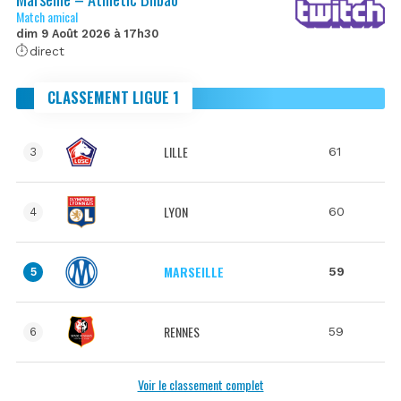
Match amical
dim 9 Août 2026 à 17h30
direct
CLASSEMENT LIGUE 1
LILLE
61
3
LYON
60
4
MARSEILLE
59
5
RENNES
59
6
Voir le classement complet