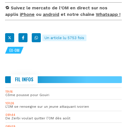
🔁 Suivez le mercato de l’OM en direct sur nos
applis
iPhone
ou
android
et notre chaîne
Whatsapp !
Un article lu 5753 fois
EX-OM
FIL INFOS
11h16
Côme pousse pour Gouiri
10h26
L’OM se renseigne sur un jeune attaquant ivoirien
09h44
De Zerbi voulait quitter l’OM dès août
08h59