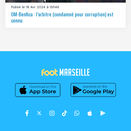
Publié le 16 Avr 2024 à 15h46
OM-Benfica : l’arbitre (condamné pour corruption) est
connu