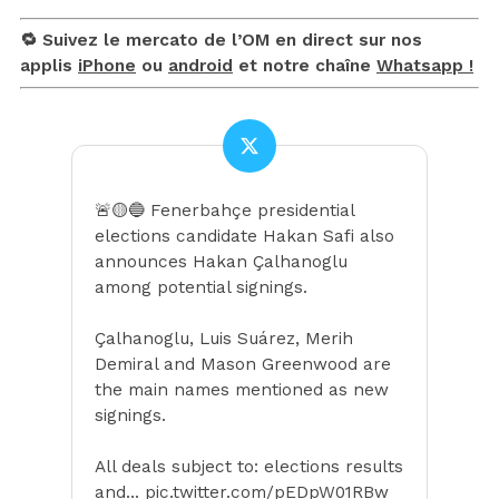
🔁 Suivez le mercato de l’OM en direct sur nos
applis
iPhone
ou
android
et notre chaîne
Whatsapp !
🚨🟡🔵 Fenerbahçe presidential
elections candidate Hakan Safi also
announces Hakan Çalhanoglu
among potential signings.
Çalhanoglu, Luis Suárez, Merih
Demiral and Mason Greenwood are
the main names mentioned as new
signings.
All deals subject to: elections results
and…
pic.twitter.com/pEDpW01RBw