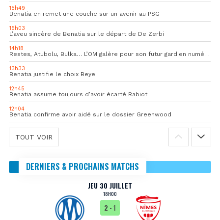
15h49
Benatia en remet une couche sur un avenir au PSG
15h03
L’aveu sincère de Benatia sur le départ de De Zerbi
14h18
Restes, Atubolu, Bulka… L’OM galère pour son futur gardien numéro 1
13h33
Benatia justifie le choix Beye
12h45
Benatia assume toujours d’avoir écarté Rabiot
12h04
Benatia confirme avoir aidé sur le dossier Greenwood
TOUT VOIR
DERNIERS & PROCHAINS MATCHS
JEU 30 JUILLET
18H00
2
- 1