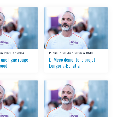
uin 2026 à 12h04
Publié le 20 Juin 2026 à 11h18
e une ligne rouge
Di Meco démonte le projet
wood
Longoria-Benatia