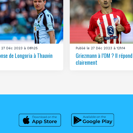
le 27 Déc 2023 à 08h25
Publié le 27 Déc 2023 à 12h14
onse de Longoria à Thauvin
Griezmann à l’OM ? Il répond
clairement