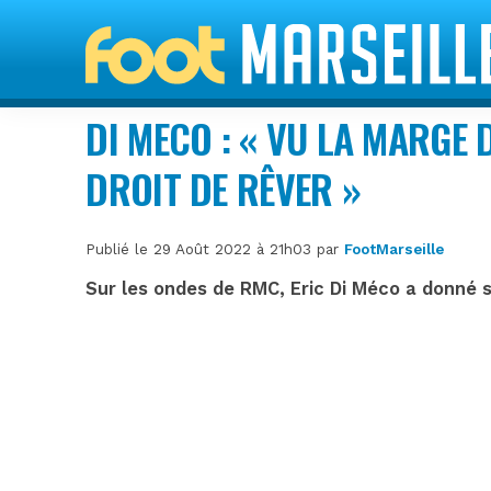
DI MECO : « VU LA MARGE 
DROIT DE RÊVER »
Publié le 29 Août 2022 à 21h03 par
FootMarseille
Sur les ondes de RMC, Eric Di Méco a donné so