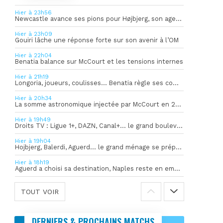
Hier à 23h56
Newcastle avance ses pions pour Højbjerg, son agent sort du silence
Hier à 23h09
Gouiri lâche une réponse forte sur son avenir à l’OM
Hier à 22h04
Benatia balance sur McCourt et les tensions internes
Hier à 21h19
Longoria, joueurs, coulisses… Benatia règle ses comptes !
Hier à 20h34
La somme astronomique injectée par McCourt en 2026 pour soutenir l’OM
Hier à 19h49
Droits TV : Ligue 1+, DAZN, Canal+… le grand bouleversement
Hier à 19h04
Hojbjerg, Balerdi, Aguerd… le grand ménage se prépare
Hier à 18h19
Aguerd a choisi sa destination, Naples reste en embuscade
TOUT VOIR
DERNIERS & PROCHAINS MATCHS