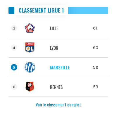
CLASSEMENT LIGUE 1
LILLE
61
3
LYON
60
4
MARSEILLE
59
5
RENNES
59
6
Voir le classement complet