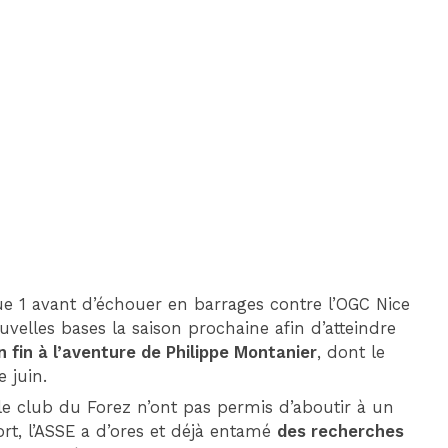
DIM 30 AOÛT
20H45
MONACO
MARSEILLE
ue 1 avant d’échouer en barrages contre l’OGC Nice
ouvelles bases la saison prochaine afin d’atteindre
n fin à l’aventure de Philippe Montanier
, dont le
e juin.
t le club du Forez n’ont pas permis d’aboutir à un
rt, l’ASSE a d’ores et déjà entamé
des recherches