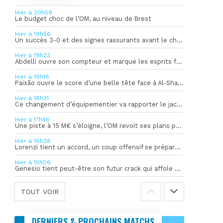
Hier à 20h59
Le budget choc de l’OM, au niveau de Brest
Hier à 19h56
Un succès 3-0 et des signes rassurants avant le choc face à Bilbao
Hier à 19h23
Abdelli ouvre son compteur et marque les esprits face à Al-Shahania
Hier à 19h16
Paixão ouvre le score d’une belle tête face à Al-Shahania
Hier à 18h31
Ce changement d’équipementier va rapporter le jackpot à l’OM
Hier à 17h46
Une piste à 15 M€ s’éloigne, l’OM revoit ses plans pour son gardien
Hier à 16h28
Lorenzi tient un accord, un coup offensif se prépare en coulisses
Hier à 15h06
Genesio tient peut-être son futur crack qui affole déjà l’Europe
TOUT VOIR
DERNIERS & PROCHAINS MATCHS