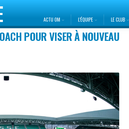
ACTU OM
L’ÉQUIPE
LE CLUB
COACH POUR VISER À NOUVEAU