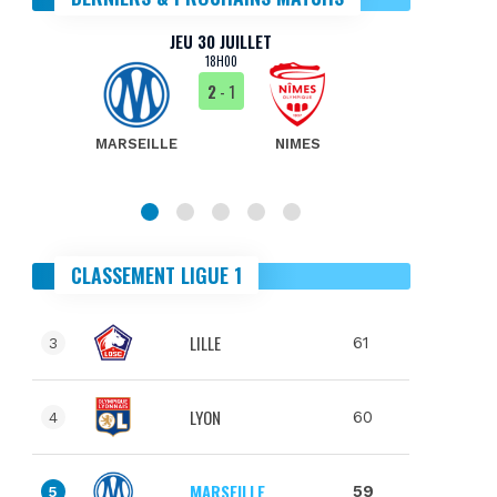
JEU 30 JUILLET
18H00
2
- 1
MARSEILLE
NIMES
MA
CLASSEMENT LIGUE 1
LILLE
61
3
LYON
60
4
MARSEILLE
59
5