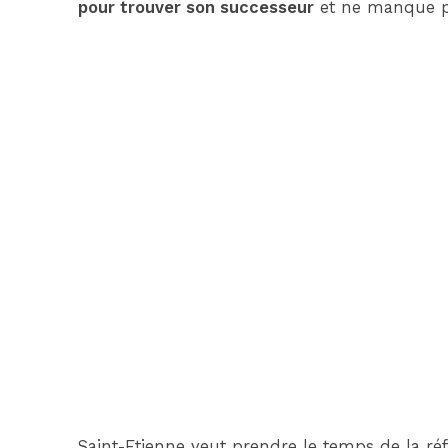
pour trouver son successeur
et ne manque p
Saint-Etienne veut prendre le temps de la réfl