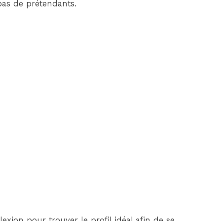
as de prétendants.
exion pour trouver le profil idéal afin de se