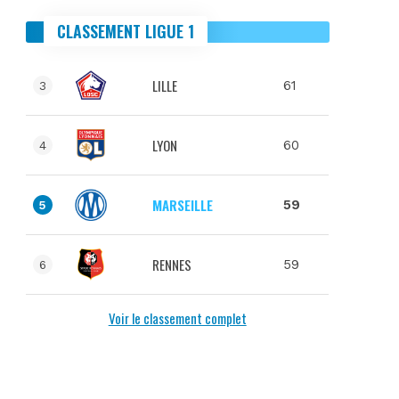
CLASSEMENT LIGUE 1
LILLE
61
3
LYON
60
4
MARSEILLE
59
5
RENNES
59
6
Voir le classement complet