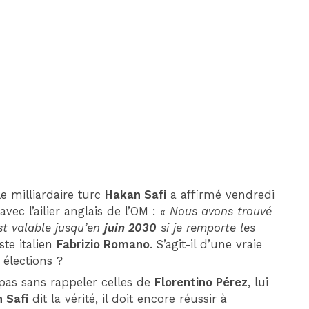
DIM 30 AOÛT
20H45
MONACO
MARSEILLE
e milliardaire turc
Hakan Safi
a affirmé vendredi
vec l’ailier anglais de l’OM :
« Nous avons trouvé
t valable jusqu’en
juin 2030
si je remporte les
ste italien
Fabrizio Romano
. S’agit-il d’une vraie
élections ?
pas sans rappeler celles de
Florentino Pérez
, lui
 Safi
dit la vérité, il doit encore réussir à