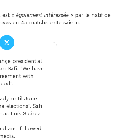
a est
« également intéressée »
par le natif de
sives en 45 matchs cette saison.
ahçe presidential
an Safi: “We have
greement with
ood”.
eady until June
he elections”, Safi
as Luís Suárez.
ed and followed
 media.