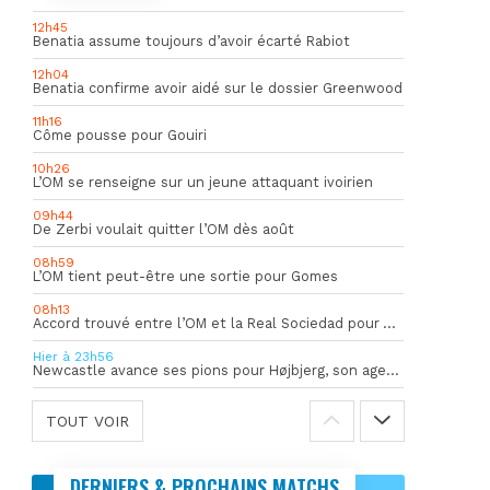
12h45
Benatia assume toujours d’avoir écarté Rabiot
12h04
Benatia confirme avoir aidé sur le dossier Greenwood
11h16
Côme pousse pour Gouiri
10h26
L’OM se renseigne sur un jeune attaquant ivoirien
09h44
De Zerbi voulait quitter l’OM dès août
08h59
L’OM tient peut-être une sortie pour Gomes
08h13
Accord trouvé entre l’OM et la Real Sociedad pour Aguerd
Hier à 23h56
Newcastle avance ses pions pour Højbjerg, son agent sort du silence
TOUT VOIR
DERNIERS & PROCHAINS MATCHS