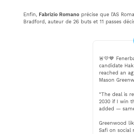
Enfin,
Fabrizio Romano
précise que l’AS Rom
Bradford, auteur de 26 buts et 11 passes déci
🚨💛💙 Fenerb
candidate Hak
reached an a
Mason Greenw
“The deal is r
2030 if I win t
added — same 
Greenwood lik
Safi on social