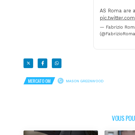
AS Roma are a
pic.twitter.c
— Fabrizio Ro
(@FabrizioRom
MERCATO OM
MASON GREENWOOD
VOUS POUR