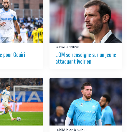
Publié à 10h26
 pour Gouiri
L’OM se renseigne sur un jeune
attaquant ivoirien
3
Publié hier à 23h56