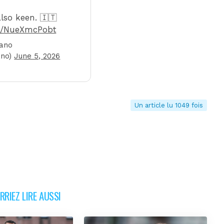
lso keen. 🇮🇹
om/NueXmcPobt
mano
ano)
June 5, 2026
Un article lu 1049 fois
RIEZ LIRE AUSSI