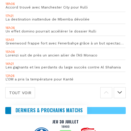
18h06
Accord trouvé avec Manchester City pour Rulli
17h21
La destination inattendue de Mbemba dévoilée
16h36
Un effet domino pourrait accélérer le dossier Rulli
15h51
Greenwood frappe fort avec Fenerbahçe grâce à un but spectaculaire
15h06
Lorenzi suit de près un ancien ailier de l’AS Monaco
14h21
Les gagnants et les perdants du large succès contre Al Shahania
13h26
L’OM a pris la température pour Kanté
TOUT VOIR
DERNIERS & PROCHAINS MATCHS
JEU 30 JUILLET
18H00