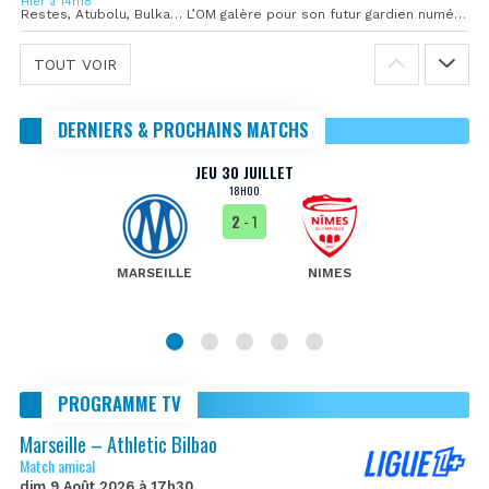
Hier à 14h18
Restes, Atubolu, Bulka… L’OM galère pour son futur gardien numéro 1
TOUT VOIR
DERNIERS & PROCHAINS MATCHS
JEU 30 JUILLET
18H00
2
- 1
MARSEILLE
NIMES
PROGRAMME TV
Marseille – Athletic Bilbao
Match amical
dim 9 Août 2026 à 17h30