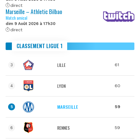
direct
Marseille – Athletic Bilbao
Match amical
dim 9 Août 2026 à 17h30
direct
CLASSEMENT LIGUE 1
LILLE
61
3
LYON
60
4
MARSEILLE
59
5
RENNES
59
6