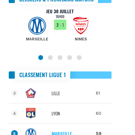
JEU 30 JUILLET
18H00
2
- 1
MARSEILLE
NIMES
MA
CLASSEMENT LIGUE 1
LILLE
61
3
LYON
60
4
MARSEILLE
59
5