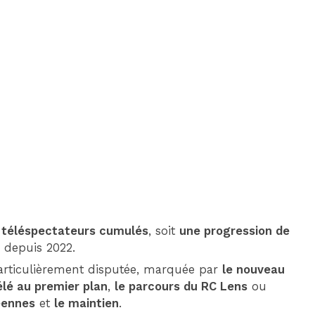
DIM 30 AOÛT
20H45
MONACO
MARSEILLE
e téléspectateurs cumulés
, soit
une progression de
u depuis 2022.
articulièrement disputée, marquée par
le nouveau
lé au premier plan
,
le parcours du RC Lens
ou
éennes
et
le maintien
.