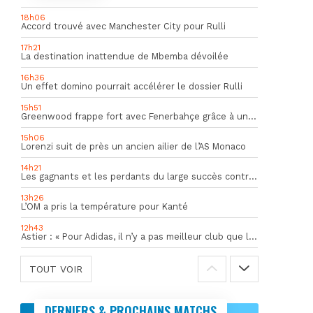
18h06
Accord trouvé avec Manchester City pour Rulli
17h21
La destination inattendue de Mbemba dévoilée
16h36
Un effet domino pourrait accélérer le dossier Rulli
15h51
Greenwood frappe fort avec Fenerbahçe grâce à un but spectaculaire
15h06
Lorenzi suit de près un ancien ailier de l’AS Monaco
14h21
Les gagnants et les perdants du large succès contre Al Shahania
13h26
L’OM a pris la température pour Kanté
12h43
Astier : « Pour Adidas, il n’y a pas meilleur club que l’OM »
TOUT VOIR
DERNIERS & PROCHAINS MATCHS