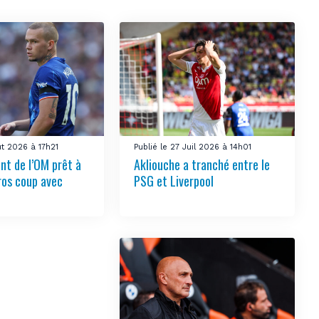
ût 2026 à 17h21
Publié le 27 Juil 2026 à 14h01
nt de l’OM prêt à
Akliouche a tranché entre le
ros coup avec
PSG et Liverpool