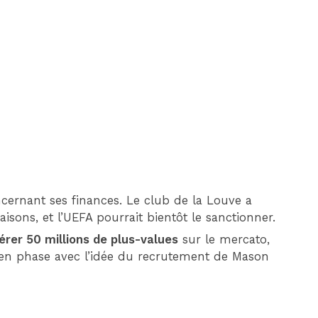
DIM 30 AOÛT
20H45
MONACO
MARSEILLE
ncernant ses finances. Le club de la Louve a
aisons, et l’UEFA pourrait bientôt le sanctionner.
nérer 50 millions de plus-values
sur le mercato,
nt en phase avec l’idée du recrutement de Mason