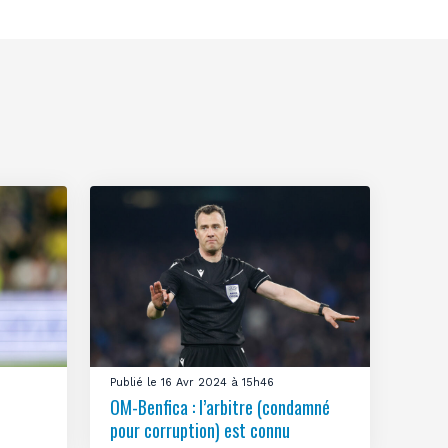
Publié le 16 Avr 2024 à 15h46
OM-Benfica : l’arbitre (condamné
pour corruption) est connu