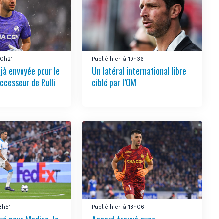
20h21
Publié hier à 19h36
éjà envoyée pour le
Un latéral international libre
ccesseur de Rulli
ciblé par l’OM
18h51
Publié hier à 18h06