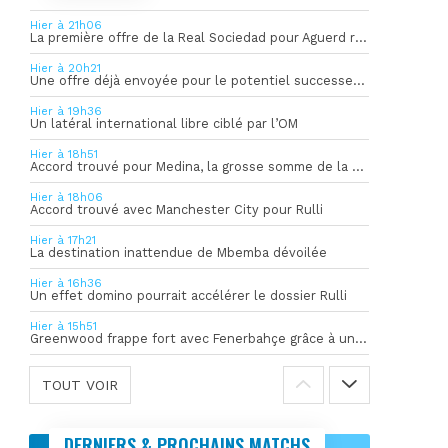
Hier à 21h06
La première offre de la Real Sociedad pour Aguerd refusée par l’OM
Hier à 20h21
Une offre déjà envoyée pour le potentiel successeur de Rulli
Hier à 19h36
Un latéral international libre ciblé par l’OM
Hier à 18h51
Accord trouvé pour Medina, la grosse somme de la vente dévoilée
Hier à 18h06
Accord trouvé avec Manchester City pour Rulli
Hier à 17h21
La destination inattendue de Mbemba dévoilée
Hier à 16h36
Un effet domino pourrait accélérer le dossier Rulli
Hier à 15h51
Greenwood frappe fort avec Fenerbahçe grâce à un but spectaculaire
TOUT VOIR
DERNIERS & PROCHAINS MATCHS