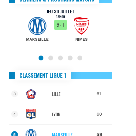
JEU 30 JUILLET
18H00
2
- 1
MARSEILLE
NIMES
MA
CLASSEMENT LIGUE 1
LILLE
61
3
LYON
60
4
MARSEILLE
59
5