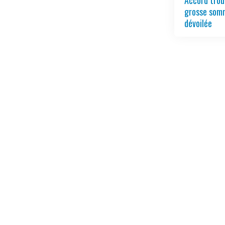
Accord trou
grosse somm
dévoilée