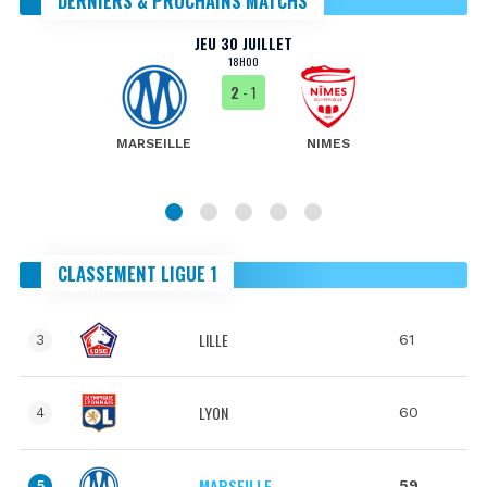
DERNIERS & PROCHAINS MATCHS
JEU 30 JUILLET
18H00
2
- 1
MARSEILLE
NIMES
CLASSEMENT LIGUE 1
LILLE
61
3
LYON
60
4
MARSEILLE
59
5