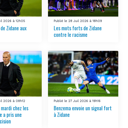
uil 2026 à 12h05
Publié le 28 Juil 2026 à 18h09
de Zidane aux
Les mots forts de Zidane
contre le racisme
uil 2026 à 08h12
Publié le 27 Juil 2026 à 19h16
 mardi chez les
Benzema envoie un signal fort
e a pris une
à Zidane
cision