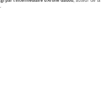
agi par l’intermédiaire d’Arone Gadou
, auteur de la
.