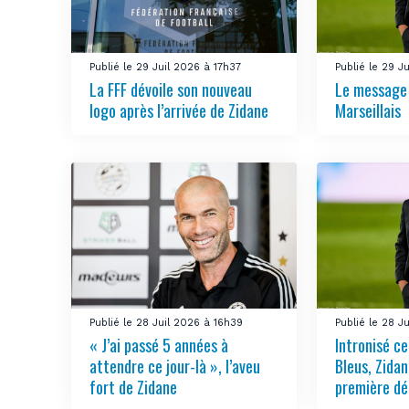
Publié le 29 Juil 2026 à 17h37
Publié le 29 J
La FFF dévoile son nouveau
Le message 
logo après l’arrivée de Zidane
Marseillais
Publié le 28 Juil 2026 à 16h39
Publié le 28 J
« J’ai passé 5 années à
Intronisé ce
attendre ce jour-là », l’aveu
Bleus, Zidan
fort de Zidane
première dé