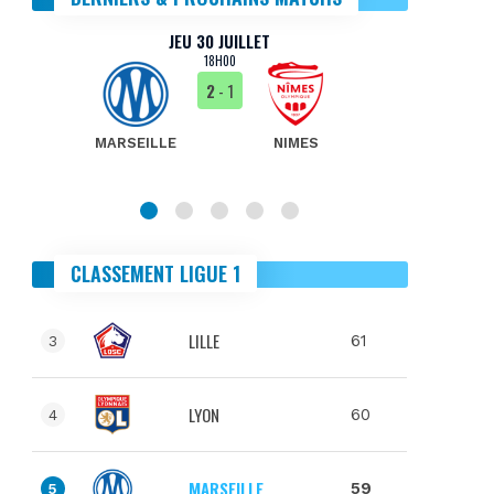
JEU 30 JUILLET
18H00
2
- 1
MARSEILLE
NIMES
MA
CLASSEMENT LIGUE 1
LILLE
61
3
LYON
60
4
MARSEILLE
59
5