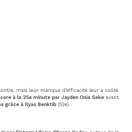
DIM 30 AOÛT
20H45
MONACO
MARSEILLE
ontre, mais leur manque d’efficacité leur a coûté
 score à la 25e minute par Jayden Onia Seke
avant
res grâce à Ilyas Benktib
(52e).