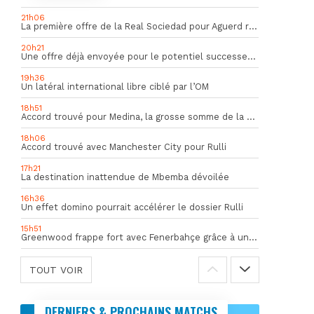
21h06
La première offre de la Real Sociedad pour Aguerd refusée par l’OM
20h21
Une offre déjà envoyée pour le potentiel successeur de Rulli
19h36
Un latéral international libre ciblé par l’OM
18h51
Accord trouvé pour Medina, la grosse somme de la vente dévoilée
18h06
Accord trouvé avec Manchester City pour Rulli
17h21
La destination inattendue de Mbemba dévoilée
16h36
Un effet domino pourrait accélérer le dossier Rulli
15h51
Greenwood frappe fort avec Fenerbahçe grâce à un but spectaculaire
TOUT VOIR
DERNIERS & PROCHAINS MATCHS