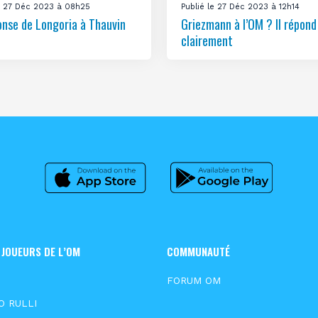
le 27 Déc 2023 à 08h25
Publié le 27 Déc 2023 à 12h14
onse de Longoria à Thauvin
Griezmann à l’OM ? Il répond
clairement
 JOUEURS DE L’OM
COMMUNAUTÉ
N
FORUM OM
O RULLI