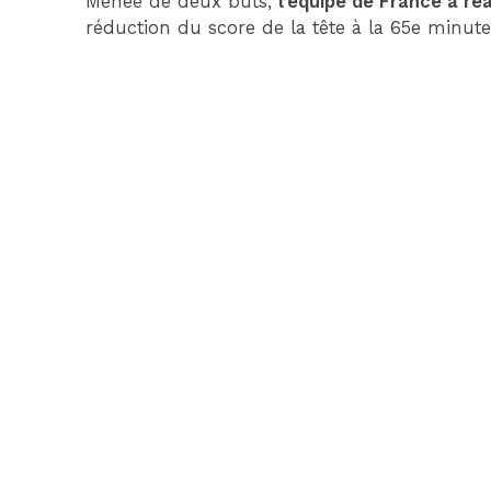
Menée de deux buts,
l’équipe de France a ré
réduction du score de la tête à la 65e minute