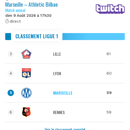
Marseille – Athletic Bilbao
Match amical
dim 9 Août 2026 à 17h30
direct
CLASSEMENT LIGUE 1
LILLE
61
3
LYON
60
4
MARSEILLE
59
5
RENNES
59
6
Voir le classement complet