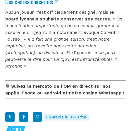
Des cadres concernés ?
Aucun joueur n’est officiellement désigné, mais
le
board lyonnais souhaite conserver ses cadres
. «
On
a des leaders importants qu’on va vouloir garder
», a
assuré le dirigeant. Il a notamment évoqué Corentin
Tolisso : «
Il a fait une grande saison, c’est notre
capitaine, on travaille dans cette direction
(prolongation), on discute
». Et d’ajouter : «
Je peux
peut-être le dire pour lui (qu’il est intransférable). Il
rayonne
».
🔁 Suivez le mercato de l’OM en direct sur nos
applis
iPhone
ou
android
et notre chaîne
Whatsapp !
Un article lu 3320 fois
LIGUE 1