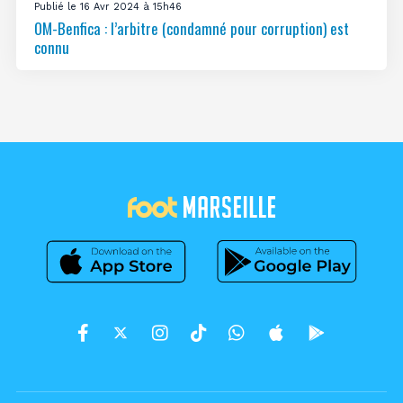
Publié le 16 Avr 2024 à 15h46
OM-Benfica : l’arbitre (condamné pour corruption) est
connu