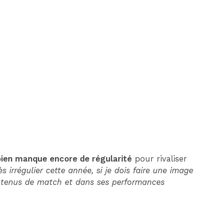
DIM 30 AOÛT
20H45
MONACO
MARSEILLE
pien manque encore de régularité
pour rivaliser
ès irrégulier cette année, si je dois faire une image
ontenus de match et dans ses performances