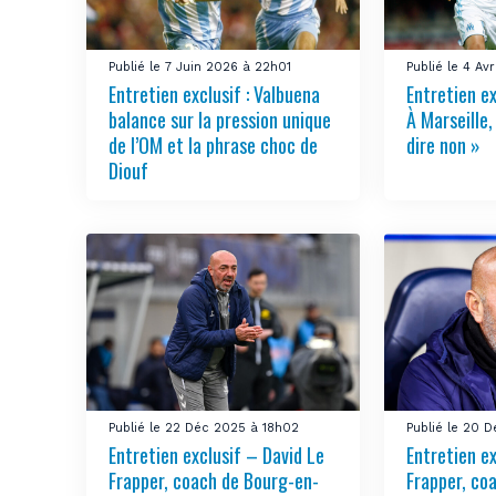
Publié le 7 Juin 2026 à 22h01
Publié le 4 A
Entretien exclusif : Valbuena
Entretien ex
balance sur la pression unique
À Marseille,
de l’OM et la phrase choc de
dire non »
Diouf
Publié le 22 Déc 2025 à 18h02
Publié le 20 
Entretien exclusif – David Le
Entretien ex
Frapper, coach de Bourg-en-
Frapper, co