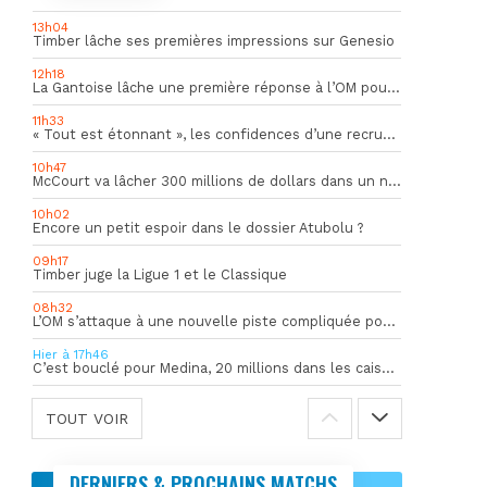
13h04
Timber lâche ses premières impressions sur Genesio
12h18
La Gantoise lâche une première réponse à l’OM pour Goore
11h33
« Tout est étonnant », les confidences d’une recrue du mercato hivernal de l’OM
10h47
McCourt va lâcher 300 millions de dollars dans un nouveau projet
10h02
Encore un petit espoir dans le dossier Atubolu ?
09h17
Timber juge la Ligue 1 et le Classique
08h32
L’OM s’attaque à une nouvelle piste compliquée pour la succession de Rulli
Hier à 17h46
C’est bouclé pour Medina, 20 millions dans les caisses de l’OM
TOUT VOIR
DERNIERS & PROCHAINS MATCHS