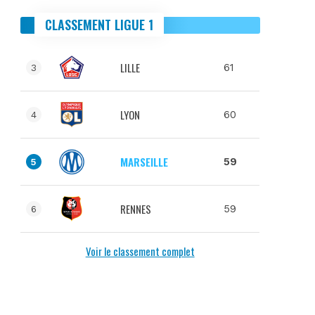
CLASSEMENT LIGUE 1
LILLE
61
3
LYON
60
4
MARSEILLE
59
5
RENNES
59
6
Voir le classement complet