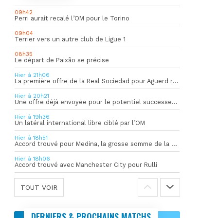
09h42
Perri aurait recalé l’OM pour le Torino
09h04
Terrier vers un autre club de Ligue 1
08h35
Le départ de Paixão se précise
Hier à 21h06
La première offre de la Real Sociedad pour Aguerd refusée par l’OM
Hier à 20h21
Une offre déjà envoyée pour le potentiel successeur de Rulli
Hier à 19h36
Un latéral international libre ciblé par l’OM
Hier à 18h51
Accord trouvé pour Medina, la grosse somme de la vente dévoilée
Hier à 18h06
Accord trouvé avec Manchester City pour Rulli
TOUT VOIR
DERNIERS & PROCHAINS MATCHS