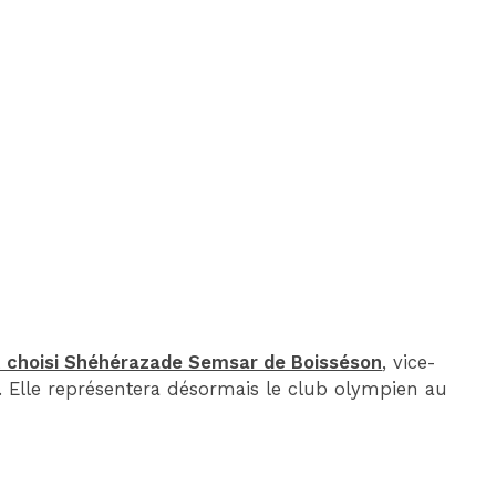
DIM 30 AOÛT
20H45
MONACO
MARSEILLE
t choisi Shéhérazade Semsar de Boisséson
, vice-
M. Elle représentera désormais le club olympien au