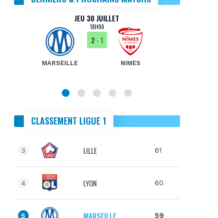
JEU 30 JUILLET
18H00
2
- 1
MARSEILLE
NIMES
MA
CLASSEMENT LIGUE 1
LILLE
61
3
LYON
60
4
MARSEILLE
59
5