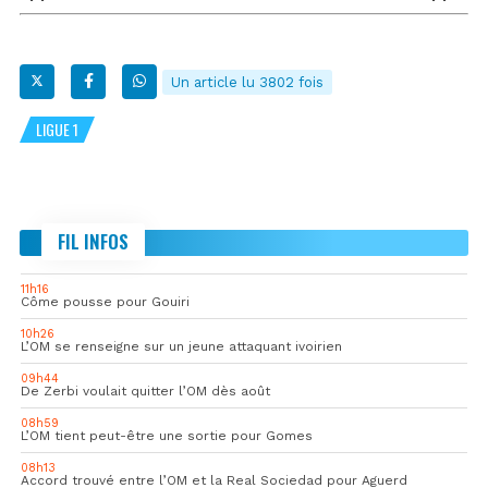
Un article lu 3802 fois
LIGUE 1
FIL INFOS
11h16
Côme pousse pour Gouiri
10h26
L’OM se renseigne sur un jeune attaquant ivoirien
09h44
De Zerbi voulait quitter l’OM dès août
08h59
L’OM tient peut-être une sortie pour Gomes
08h13
Accord trouvé entre l’OM et la Real Sociedad pour Aguerd