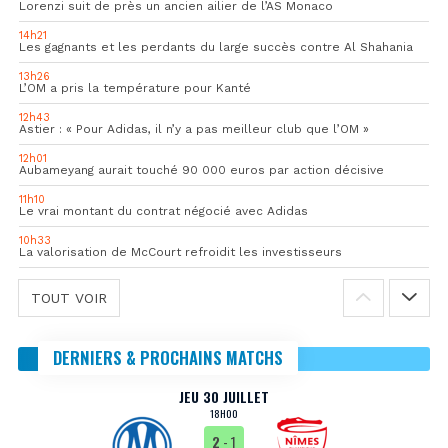
Lorenzi suit de près un ancien ailier de l’AS Monaco
14h21
Les gagnants et les perdants du large succès contre Al Shahania
13h26
L’OM a pris la température pour Kanté
12h43
Astier : « Pour Adidas, il n’y a pas meilleur club que l’OM »
12h01
Aubameyang aurait touché 90 000 euros par action décisive
11h10
Le vrai montant du contrat négocié avec Adidas
10h33
La valorisation de McCourt refroidit les investisseurs
TOUT VOIR
DERNIERS & PROCHAINS MATCHS
JEU 30 JUILLET
18H00
2
- 1