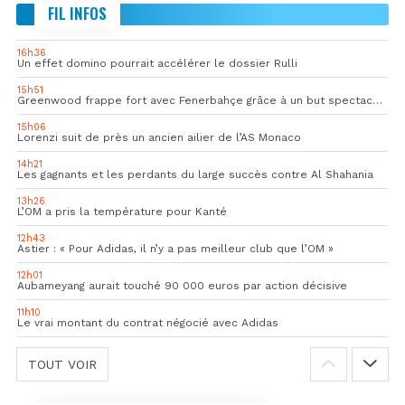
FIL INFOS
16h36
Un effet domino pourrait accélérer le dossier Rulli
15h51
Greenwood frappe fort avec Fenerbahçe grâce à un but spectaculaire
15h06
Lorenzi suit de près un ancien ailier de l’AS Monaco
14h21
Les gagnants et les perdants du large succès contre Al Shahania
13h26
L’OM a pris la température pour Kanté
12h43
Astier : « Pour Adidas, il n’y a pas meilleur club que l’OM »
12h01
Aubameyang aurait touché 90 000 euros par action décisive
11h10
Le vrai montant du contrat négocié avec Adidas
TOUT VOIR