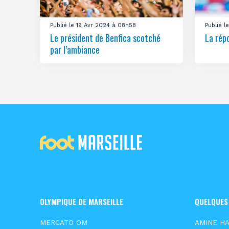
Publié le 19 Avr 2024 à 08h58
Publié 
Le président de Benfica scotché
La rép
par l’ambiance
OLYMPIQUE DE MARSEILLE
QUELQUES
MERCATO OM
AMINE HA