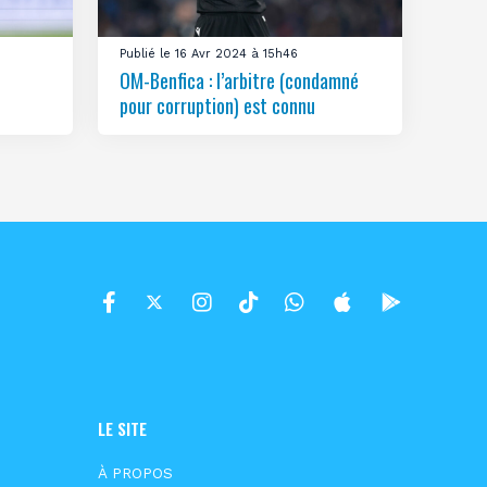
Publié le 16 Avr 2024 à 15h46
OM-Benfica : l’arbitre (condamné
pour corruption) est connu
LE SITE
À PROPOS