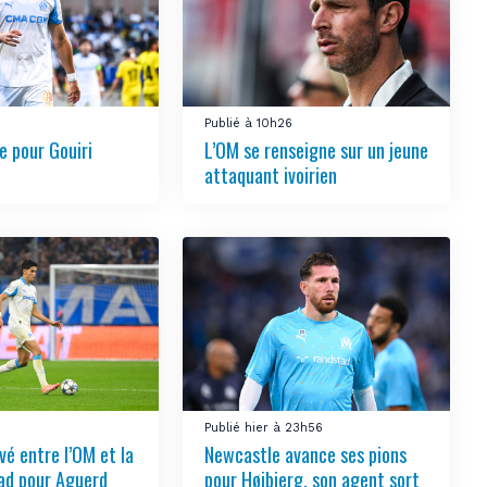
Publié à 10h26
 pour Gouiri
L’OM se renseigne sur un jeune
attaquant ivoirien
3
Publié hier à 23h56
vé entre l’OM et la
Newcastle avance ses pions
ad pour Aguerd
pour Højbjerg, son agent sort