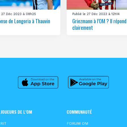
le 27 Déc 2023 à 08h25
Publié le 27 Déc 2023 à 12h14
onse de Longoria à Thauvin
Griezmann à l’OM ? Il répond
clairement
 JOUEURS DE L’OM
COMMUNAUTÉ
RIT
FORUM OM