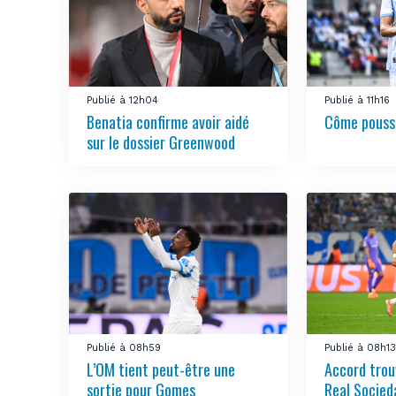
Publié à 12h04
Publié à 11h16
Benatia confirme avoir aidé
Côme pousse
sur le dossier Greenwood
Publié à 08h59
Publié à 08h1
L’OM tient peut-être une
Accord trou
sortie pour Gomes
Real Socied