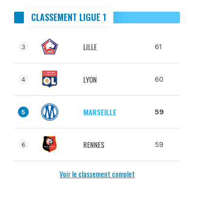
CLASSEMENT LIGUE 1
LILLE
61
3
LYON
60
4
MARSEILLE
59
5
RENNES
59
6
Voir le classement complet