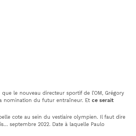
DIM 30 AOÛT
20H45
MONACO
MARSEILLE
 que le nouveau directeur sportif de l’OM, Grégory
a nomination du futur entraîneur. Et
ce serait
belle cote au sein du vestiaire olympien. Il faut dire
is… septembre 2022. Date à laquelle Paulo