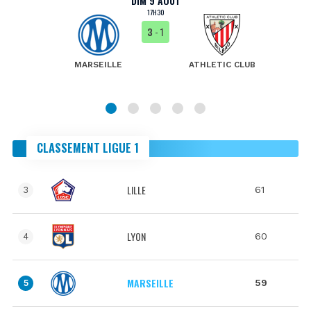
DIM 9 AOÛT
17H30
3
- 1
MARSEILLE
ATHLETIC CLUB
CLASSEMENT LIGUE 1
LILLE
61
3
LYON
60
4
MARSEILLE
59
5