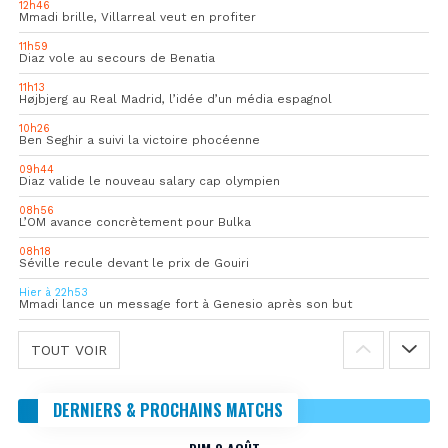
12h46
Mmadi brille, Villarreal veut en profiter
11h59
Diaz vole au secours de Benatia
11h13
Højbjerg au Real Madrid, l’idée d’un média espagnol
10h26
Ben Seghir a suivi la victoire phocéenne
09h44
Diaz valide le nouveau salary cap olympien
08h56
L’OM avance concrètement pour Bulka
08h18
Séville recule devant le prix de Gouiri
Hier à 22h53
Mmadi lance un message fort à Genesio après son but
TOUT VOIR
DERNIERS & PROCHAINS MATCHS