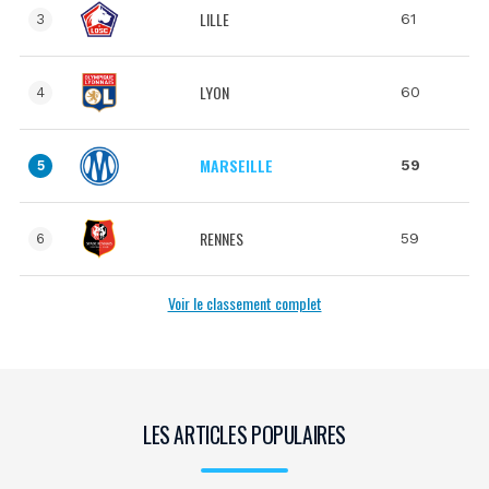
LILLE
61
3
LYON
60
4
MARSEILLE
59
5
RENNES
59
6
Voir le classement complet
LES ARTICLES POPULAIRES