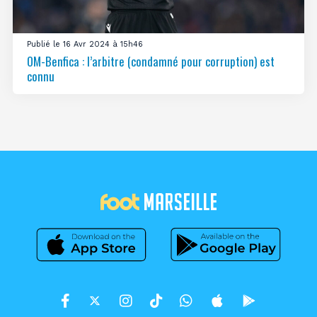
Publié le 16 Avr 2024 à 15h46
OM-Benfica : l’arbitre (condamné pour corruption) est
connu