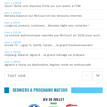
Hier à 23h09
Gouiri lâche une réponse forte sur son avenir à l’OM
Hier à 22h04
Benatia balance sur McCourt et les tensions internes
Hier à 21h19
Longoria, joueurs, coulisses… Benatia règle ses comptes !
Hier à 20h34
La somme astronomique injectée par McCourt en 2026 pour soutenir l’OM
Hier à 19h49
Droits TV : Ligue 1+, DAZN, Canal+… le grand bouleversement
Hier à 19h04
Hojbjerg, Balerdi, Aguerd… le grand ménage se prépare
Hier à 18h19
Aguerd a choisi sa destination, Naples reste en embuscade
TOUT VOIR
DERNIERS & PROCHAINS MATCHS
JEU 30 JUILLET
18H00