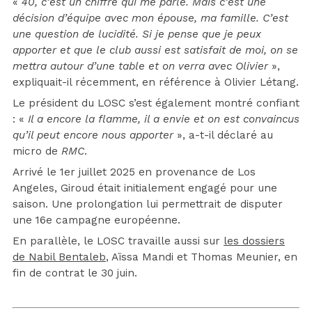
«
40, c’est un chiffre qui me parle. Mais c’est une
décision d’équipe avec mon épouse, ma famille. C’est
une question de lucidité. Si je pense que je peux
apporter et que le club aussi est satisfait de moi, on se
mettra autour d’une table et on verra avec Olivier
»,
expliquait-il récemment, en référence à Olivier Létang.
Le président du LOSC s’est également montré confiant
: «
Il a encore la flamme, il a envie et on est convaincus
qu’il peut encore nous apporter
», a-t-il déclaré au
micro de
RMC
.
Arrivé le 1er juillet 2025 en provenance de Los
Angeles, Giroud était initialement engagé pour une
saison. Une prolongation lui permettrait de disputer
une 16e campagne européenne.
En parallèle, le LOSC travaille aussi sur
les dossiers
de Nabil Bentaleb
, Aïssa Mandi et Thomas Meunier, en
fin de contrat le 30 juin.