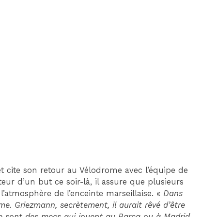
DIM 30 AOÛT
20H45
MONACO
MARSEILLE
t cite son retour au Vélodrome avec l’équipe de
teur d’un but ce soir-là, il assure que plusieurs
l’atmosphère de l’enceinte marseillaise. «
Dans
me. Griezmann, secrètement, il aurait rêvé d’être
e ce sont des mecs qui jouent au Barça ou à Madrid,