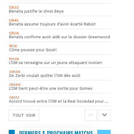
13h33
Benatia justifie le choix Beye
12h45
Benatia assume toujours d’avoir écarté Rabiot
12h04
Benatia confirme avoir aidé sur le dossier Greenwood
11h16
Côme pousse pour Gouiri
10h26
L’OM se renseigne sur un jeune attaquant ivoirien
09h44
De Zerbi voulait quitter l’OM dès août
08h59
L’OM tient peut-être une sortie pour Gomes
08h13
Accord trouvé entre l’OM et la Real Sociedad pour Aguerd
TOUT VOIR
DERNIERS & PROCHAINS MATCHS