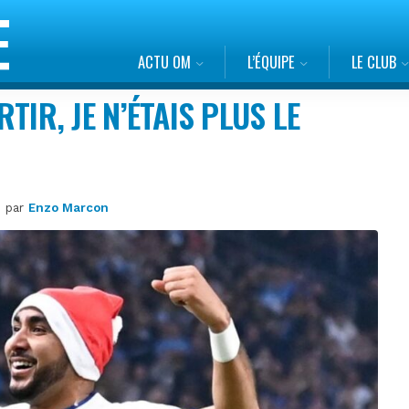
ACTU OM
L’ÉQUIPE
LE CLUB
RTIR, JE N’ÉTAIS PLUS LE
6 par
Enzo Marcon