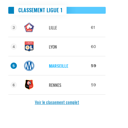
CLASSEMENT LIGUE 1
LILLE
61
3
LYON
60
4
MARSEILLE
59
5
RENNES
59
6
Voir le classement complet