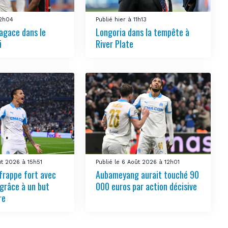
12h04
Publié hier à 11h13
’agace dans le
Longoria dans la tempête à
i
River Plate
ût 2026 à 15h51
Publié le 6 Août 2026 à 12h01
frappe fort avec
Aubameyang aurait touché 90
grâce à un but
000 euros par action décisive
re