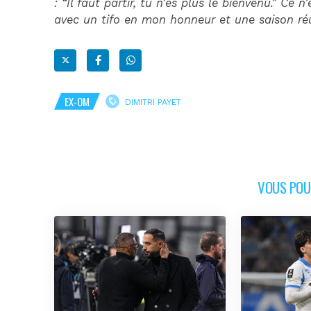
: “Il faut partir, tu n’es plus le bienvenu.” Ce
avec un tifo en mon honneur et une saison ré
EX-OM
DIMITRI PAYET
VOUS POUR