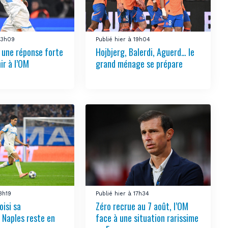
 23h09
Publié hier à 19h04
e une réponse forte
Hojbjerg, Balerdi, Aguerd… le
ir à l’OM
grand ménage se prépare
18h19
Publié hier à 17h34
oisi sa
Zéro recrue au 7 août, l’OM
, Naples reste en
face à une situation rarissime