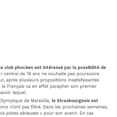
DIM 30 AOÛT
20H45
MONACO
MARSEILLE
le club phocéen est intéressé par la possibilité de
ur central de 18 ans ne souhaite pas poursuivre
, après plusieurs propositions insatisfaisantes
l, le Français va en effet parapher son premier
avoir lequel.
l’Olympique de Marseille,
le Strasbourgeois est
noms n’ont pas filtré. Dans les prochaines semaines,
ois pistes sérieuses »
pour son avenir. En cas