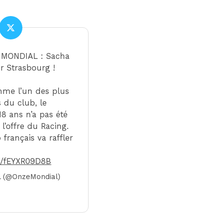
 MONDIAL : Sacha
r Strasbourg !
me l’un des plus
 du club, le
8 ans n’a pas été
l’offre du Racing.
français va raffler
om/fEYXR09D8B
 (@OnzeMondial)