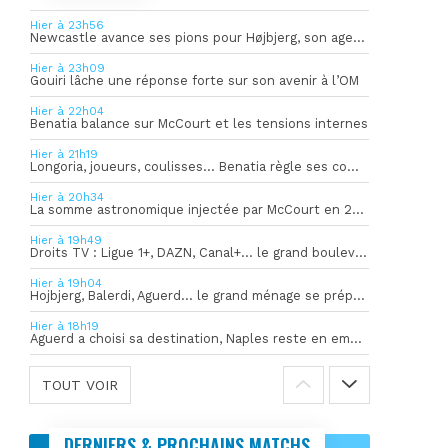
Hier à 23h56
Newcastle avance ses pions pour Højbjerg, son agent sort du silence
Hier à 23h09
Gouiri lâche une réponse forte sur son avenir à l’OM
Hier à 22h04
Benatia balance sur McCourt et les tensions internes
Hier à 21h19
Longoria, joueurs, coulisses… Benatia règle ses comptes !
Hier à 20h34
La somme astronomique injectée par McCourt en 2026 pour soutenir l’OM
Hier à 19h49
Droits TV : Ligue 1+, DAZN, Canal+… le grand bouleversement
Hier à 19h04
Hojbjerg, Balerdi, Aguerd… le grand ménage se prépare
Hier à 18h19
Aguerd a choisi sa destination, Naples reste en embuscade
TOUT VOIR
DERNIERS & PROCHAINS MATCHS