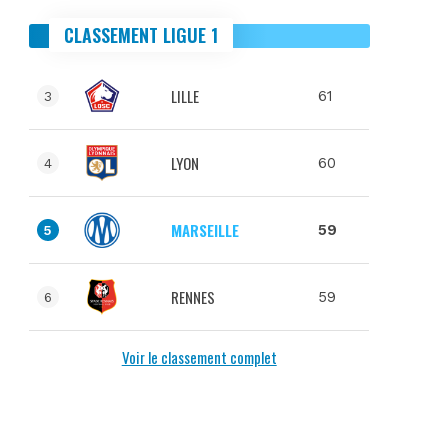
CLASSEMENT LIGUE 1
LILLE
61
3
LYON
60
4
MARSEILLE
59
5
RENNES
59
6
Voir le classement complet