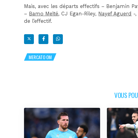
Mais, avec les départs effectifs – Benjamin P
–
Bamo Meïté
, CJ Egan-Riley,
Nayef Aguerd
-,
de l’effectif.
MERCATO OM
VOUS POUR