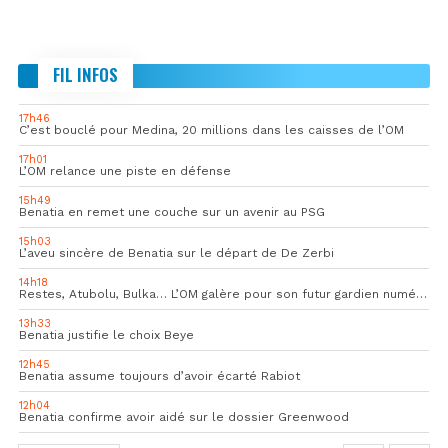
FIL INFOS
17h46
C’est bouclé pour Medina, 20 millions dans les caisses de l’OM
17h01
L’OM relance une piste en défense
15h49
Benatia en remet une couche sur un avenir au PSG
15h03
L’aveu sincère de Benatia sur le départ de De Zerbi
14h18
Restes, Atubolu, Bulka… L’OM galère pour son futur gardien numéro 1
13h33
Benatia justifie le choix Beye
12h45
Benatia assume toujours d’avoir écarté Rabiot
12h04
Benatia confirme avoir aidé sur le dossier Greenwood