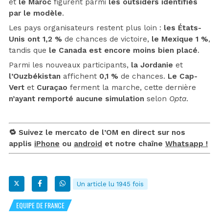
et
le Maroc
figurent parmi
les outsiders identifiés
par le modèle
.
Les pays organisateurs restent plus loin :
les États-
Unis ont 1,2 %
de chances de victoire,
le Mexique 1 %
,
tandis que
le Canada est encore moins bien placé
.
Parmi les nouveaux participants,
la Jordanie
et
l’Ouzbékistan
affichent
0,1 %
de chances.
Le Cap-
Vert
et
Curaçao
ferment la marche, cette dernière
n’ayant remporté aucune simulation
selon
Opta
.
🔁 Suivez le mercato de l’OM en direct sur nos
applis
iPhone
ou
android
et notre chaîne
Whatsapp !
Un article lu 1945 fois
EQUIPE DE FRANCE