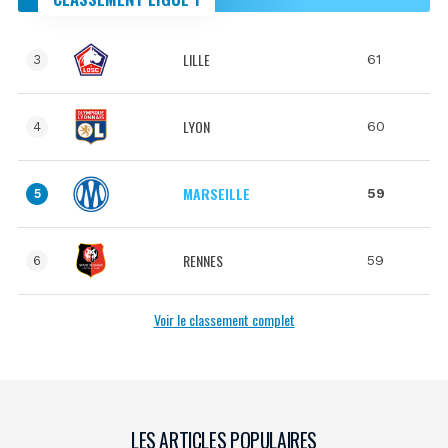
LILLE
61
3
LYON
60
4
MARSEILLE
59
5
RENNES
59
6
Voir le classement complet
LES ARTICLES POPULAIRES