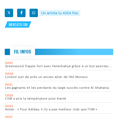
Un article lu 4354 fois
MERCATO OM
FIL INFOS
15h51
Greenwood frappe fort avec Fenerbahçe grâce à un but spectaculaire
15h06
Lorenzi suit de près un ancien ailier de l’AS Monaco
14h21
Les gagnants et les perdants du large succès contre Al Shahania
13h26
L’OM a pris la température pour Kanté
12h43
Astier : « Pour Adidas, il n’y a pas meilleur club que l’OM »
12h01