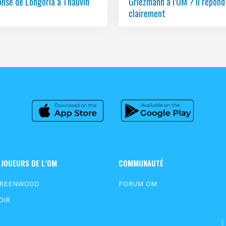
onse de Longoria à Thauvin
Griezmann à l’OM ? Il répond
clairement
 JOUEURS DE L’OM
COMMUNAUTÉ
GREENWOOD
FORUM OM
DIR
N