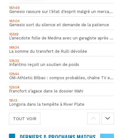
16h49
Genesio rassure sur l’état d’esprit malgré un mercato inquiétant
16h04
Genesio sort du silence et demande de la patience
15h19
L’anecdote folle de Medina avec un garagiste après le Mondial
14h34
La somme du transfert de Rulli dévoilée
13h32
Infantino reçoit un soutien de poids
12h44
OM-Athletic Bilbao : compos probables, chaîne TV et heure du match
12h04
Francfort s’agace dans le dossier Wahi
11h13
Longoria dans la tempête à River Plate
TOUT VOIR
DERNIERS & PROCHAINS MATCHS