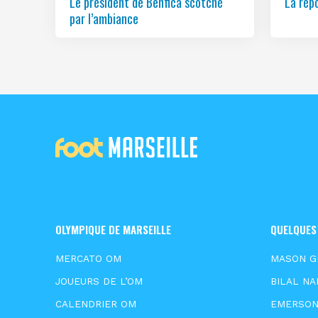
Le président de Benfica scotché
La rép
par l’ambiance
OLYMPIQUE DE MARSEILLE
QUELQUES
MERCATO OM
MASON 
JOUEURS DE L’OM
BILAL NA
CALENDRIER OM
EMERSO