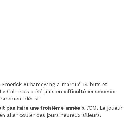
DIM 30 AOÛT
20H45
MONACO
MARSEILLE
rre-Emerick Aubameyang a marqué 14 buts et
. Le Gabonais a été
plus en difficulté en seconde
p rarement décisif.
ait pas faire une troisième année
à l’OM. Le joueur
en aller couler des jours heureux ailleurs.