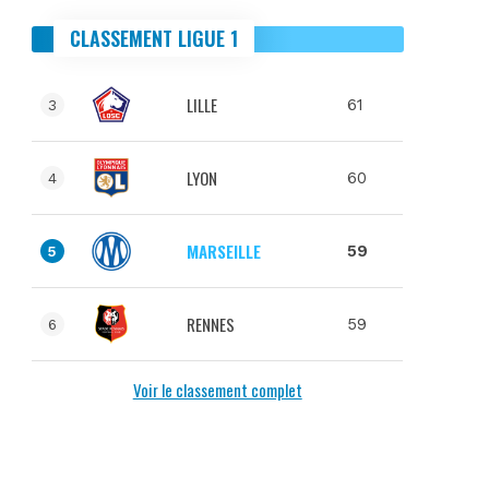
CLASSEMENT LIGUE 1
LILLE
61
3
LYON
60
4
MARSEILLE
59
5
RENNES
59
6
Voir le classement complet