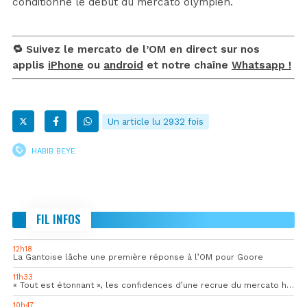
conditionne le début du mercato olympien.
🔁 Suivez le mercato de l’OM en direct sur nos
applis
iPhone
ou
android
et notre chaîne
Whatsapp !
Un article lu 2932 fois
HABIB BEYE
FIL INFOS
12h18
La Gantoise lâche une première réponse à l’OM pour Goore
11h33
« Tout est étonnant », les confidences d’une recrue du mercato hivernal de l’OM
10h47