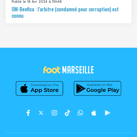
Publié le 16 Avr 2024 à 15h46
OM-Benfica : l’arbitre (condamné pour corruption) est
connu