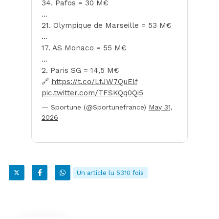
34. Pafos = 30 M€
…
21. Olympique de Marseille = 53 M€
…
17. AS Monaco = 55 M€
…
2. Paris SG = 14,5 M€
🔗
https://t.co/LfJW7QuElf
pic.twitter.com/TFSKQq0Qi5
— Sportune (@Sportunefrance)
May 31,
2026
Un article lu 5310 fois