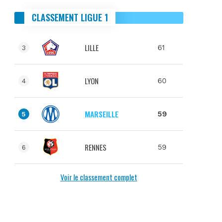
CLASSEMENT LIGUE 1
LILLE
61
3
LYON
60
4
MARSEILLE
59
5
RENNES
59
6
Voir le classement complet