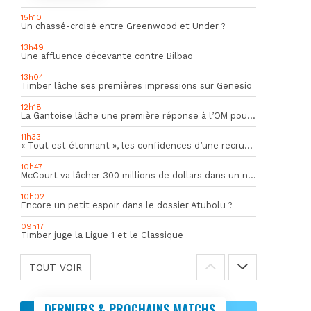
15h10
Un chassé-croisé entre Greenwood et Ünder ?
13h49
Une affluence décevante contre Bilbao
13h04
Timber lâche ses premières impressions sur Genesio
12h18
La Gantoise lâche une première réponse à l’OM pour Goore
11h33
« Tout est étonnant », les confidences d’une recrue du mercato hivernal de l’OM
10h47
McCourt va lâcher 300 millions de dollars dans un nouveau projet
10h02
Encore un petit espoir dans le dossier Atubolu ?
09h17
Timber juge la Ligue 1 et le Classique
TOUT VOIR
DERNIERS & PROCHAINS MATCHS