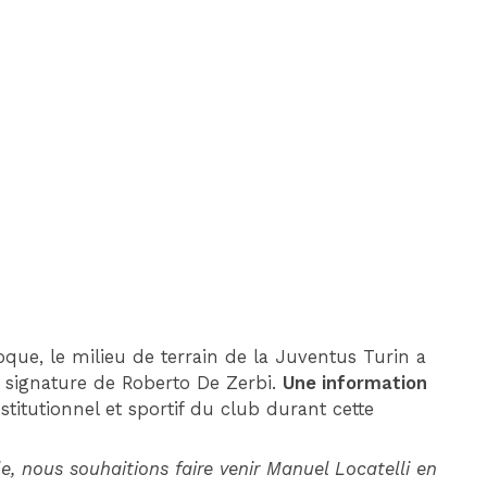
DIM 30 AOÛT
20H45
MONACO
MARSEILLE
ue, le milieu de terrain de la Juventus Turin a
 signature de Roberto De Zerbi.
Une information
institutionnel et sportif du club durant cette
e, nous souhaitions faire venir Manuel Locatelli en