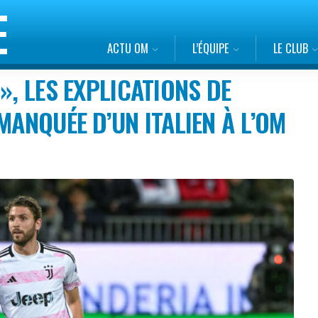
ACTU OM
L’ÉQUIPE
LE CLUB
», LES EXPLICATIONS DE
MANQUÉE D’UN ITALIEN À L’OM