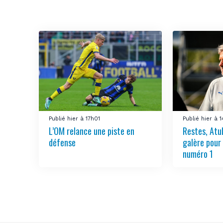
Publié hier à 17h01
Publié hier à 
L’OM relance une piste en
Restes, Atu
défense
galère pour
numéro 1