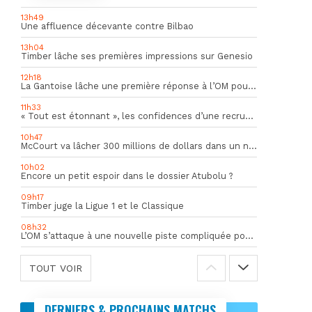
13h49
Une affluence décevante contre Bilbao
13h04
Timber lâche ses premières impressions sur Genesio
12h18
La Gantoise lâche une première réponse à l’OM pour Goore
11h33
« Tout est étonnant », les confidences d’une recrue du mercato hivernal de l’OM
10h47
McCourt va lâcher 300 millions de dollars dans un nouveau projet
10h02
Encore un petit espoir dans le dossier Atubolu ?
09h17
Timber juge la Ligue 1 et le Classique
08h32
L’OM s’attaque à une nouvelle piste compliquée pour la succession de Rulli
TOUT VOIR
DERNIERS & PROCHAINS MATCHS