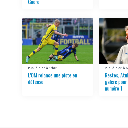
Goore
Publié hier à 17h01
Publié hier à 
L’OM relance une piste en
Restes, Atu
défense
galère pour
numéro 1