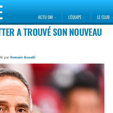
ACTU OM
L’ÉQUIPE
LE CLUB
ÜTTER A TROUVÉ SON NOUVEAU
h16 par
Romain Boselli