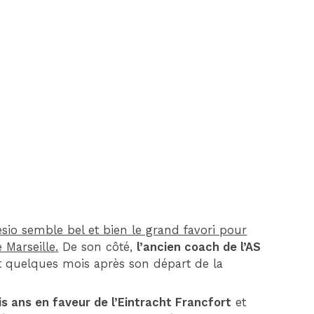
DIM 30 AOÛT
20H45
MONACO
MARSEILLE
io semble bel et bien le grand favori pour
 Marseille.
De son côté,
l’ancien coach de l’AS
quelques mois après son départ de la
is ans en faveur de l’Eintracht Francfort
et