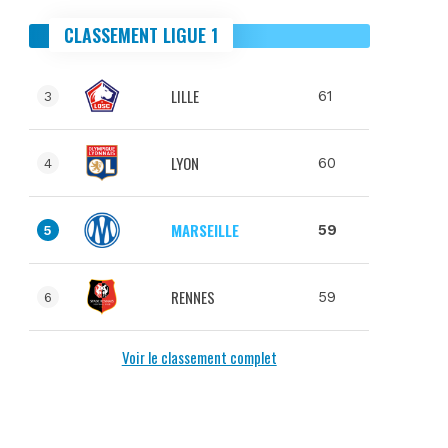
CLASSEMENT LIGUE 1
LILLE
61
3
LYON
60
4
MARSEILLE
59
5
RENNES
59
6
Voir le classement complet