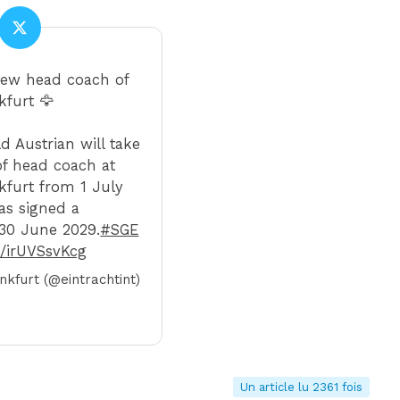
 new head coach of
kfurt 🦅
d Austrian will take
of head coach at
kfurt from 1 July
as signed a
 30 June 2029.
#SGE
m/irUVSsvKcg
nkfurt (@eintrachtint)
Un article lu 2361 fois