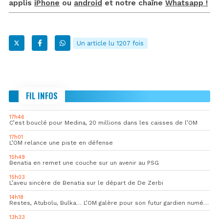
applis
iPhone
ou
android
et notre chaîne
Whatsapp !
Un article lu 1207 fois
FIL INFOS
17h46
C’est bouclé pour Medina, 20 millions dans les caisses de l’OM
17h01
L’OM relance une piste en défense
15h49
Benatia en remet une couche sur un avenir au PSG
15h03
L’aveu sincère de Benatia sur le départ de De Zerbi
14h18
Restes, Atubolu, Bulka… L’OM galère pour son futur gardien numéro 1
13h33