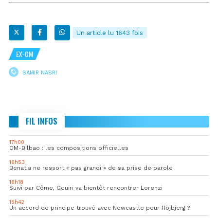
Un article lu 1643 fois
EX-OM
SAMIR NASRI
FIL INFOS
17h00
OM-Bilbao : les compositions officielles
16h53
Benatia ne ressort « pas grandi » de sa prise de parole
16h18
Suivi par Côme, Gouiri va bientôt rencontrer Lorenzi
15h42
Un accord de principe trouvé avec Newcastle pour Höjbjerg ?