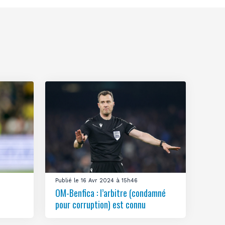
Publié le 16 Avr 2024 à 15h46
OM-Benfica : l’arbitre (condamné
pour corruption) est connu