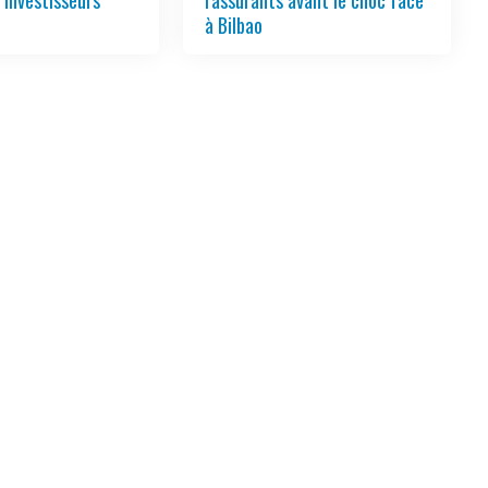
s investisseurs
rassurants avant le choc face
à Bilbao