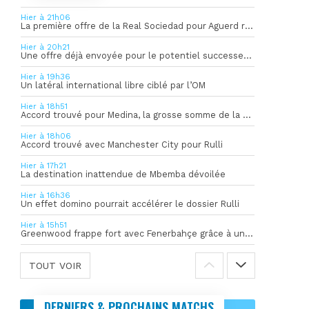
Hier à 21h06
La première offre de la Real Sociedad pour Aguerd refusée par l’OM
Hier à 20h21
Une offre déjà envoyée pour le potentiel successeur de Rulli
Hier à 19h36
Un latéral international libre ciblé par l’OM
Hier à 18h51
Accord trouvé pour Medina, la grosse somme de la vente dévoilée
Hier à 18h06
Accord trouvé avec Manchester City pour Rulli
Hier à 17h21
La destination inattendue de Mbemba dévoilée
Hier à 16h36
Un effet domino pourrait accélérer le dossier Rulli
Hier à 15h51
Greenwood frappe fort avec Fenerbahçe grâce à un but spectaculaire
TOUT VOIR
DERNIERS & PROCHAINS MATCHS