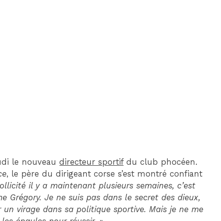
DIM 30 AOÛT
20H45
MONACO
MARSEILLE
eudi le nouveau
directeur sportif
du club phocéen.
ce
, le père du dirigeant corse s’est montré confiant
sollicité il y a maintenant plusieurs semaines, c’est
me Grégory. Je ne suis pas dans le secret des dieux,
r un virage dans sa politique sportive. Mais je ne me