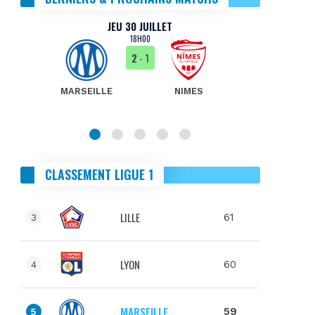
JEU 30 JUILLET
18H00
2
- 1
MARSEILLE
NIMES
MA
CLASSEMENT LIGUE 1
LILLE
61
3
LYON
60
4
MARSEILLE
59
5