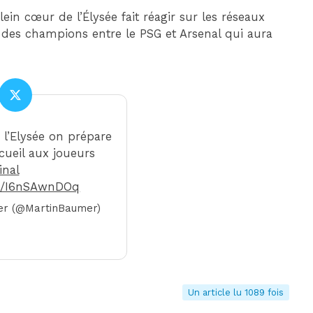
ein cœur de l’Élysée fait réagir sur les réseaux
e des champions entre le PSG et Arsenal qui aura
à l’Elysée on prépare
cueil aux joueurs
inal
om/I6nSAwnDOq
er (@MartinBaumer)
Un article lu 1089 fois