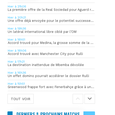
Hier à 21h06
La première offre de la Real Sociedad pour Aguerd refusée par l’OM
Hier à 20h21
Une offre déjà envoyée pour le potentiel successeur de Rulli
Hier à 19h36
Un latéral international libre ciblé par l’OM
Hier à 18h51
Accord trouvé pour Medina, la grosse somme de la vente dévoilée
Hier à 18h06
Accord trouvé avec Manchester City pour Rulli
Hier à 17h21
La destination inattendue de Mbemba dévoilée
Hier à 16h36
Un effet domino pourrait accélérer le dossier Rulli
Hier à 15h51
Greenwood frappe fort avec Fenerbahçe grâce à un but spectaculaire
TOUT VOIR
DERNIERS & PROCHAINS MATCHS