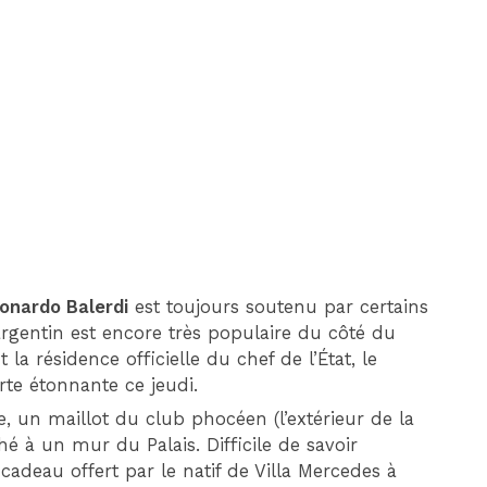
DIM 30 AOÛT
20H45
MONACO
MARSEILLE
onardo Balerdi
est toujours soutenu par certains
argentin est encore très populaire du côté du
t la résidence officielle du chef de l’État, le
rte étonnante ce jeudi.
re, un maillot du club phocéen (l’extérieur de la
é à un mur du Palais. Difficile de savoir
 cadeau offert par le natif de Villa Mercedes à