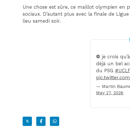
Une chose est sûre, ce maillot olympien en pl
sociaux. D’autant plus avec la finale de Ligu
lieu samedi soir.
⚽️ je crois qu’
déjà un bel ac
du PSG
#UCLf
pic.twitter.c
— Martin Baum
May 27, 2026