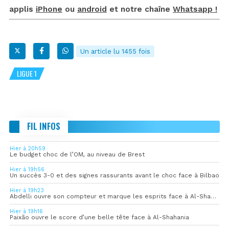
applis
iPhone
ou
android
et notre chaîne
Whatsapp !
Un article lu 1455 fois
LIGUE 1
FIL INFOS
Hier à 20h59
Le budget choc de l’OM, au niveau de Brest
Hier à 19h56
Un succès 3-0 et des signes rassurants avant le choc face à Bilbao
Hier à 19h23
Abdelli ouvre son compteur et marque les esprits face à Al-Shahania
Hier à 19h16
Paixão ouvre le score d’une belle tête face à Al-Shahania