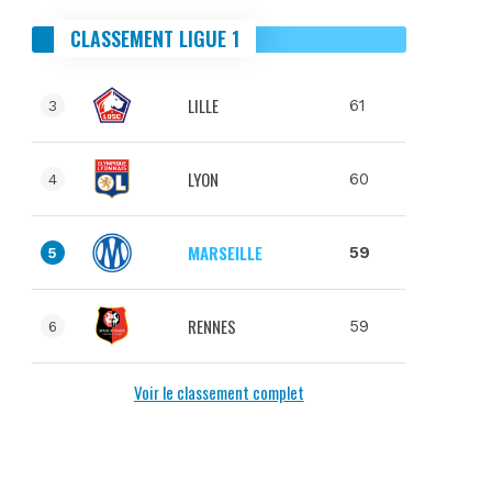
CLASSEMENT LIGUE 1
LILLE
61
3
LYON
60
4
MARSEILLE
59
5
RENNES
59
6
Voir le classement complet