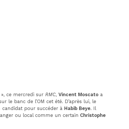
DIM 30 AOÛT
20H45
MONACO
MARSEILLE
», ce mercredi sur
RMC
,
Vincent Moscato
a
ur le banc de l’OM cet été. D’après lui, le
n candidat pour succéder à
Habib Beye
. Il
tranger ou local comme un certain
Christophe