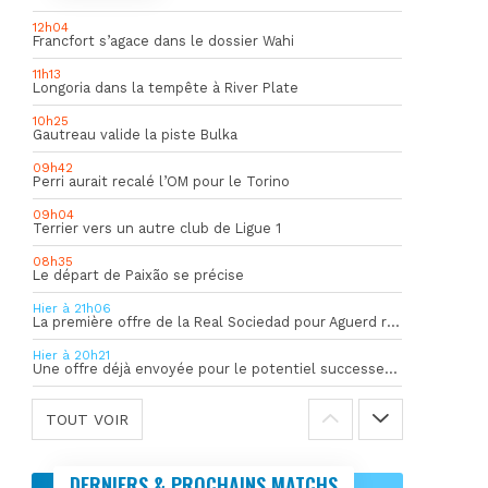
12h04
Francfort s’agace dans le dossier Wahi
11h13
Longoria dans la tempête à River Plate
10h25
Gautreau valide la piste Bulka
09h42
Perri aurait recalé l’OM pour le Torino
09h04
Terrier vers un autre club de Ligue 1
08h35
Le départ de Paixão se précise
Hier à 21h06
La première offre de la Real Sociedad pour Aguerd refusée par l’OM
Hier à 20h21
Une offre déjà envoyée pour le potentiel successeur de Rulli
TOUT VOIR
DERNIERS & PROCHAINS MATCHS