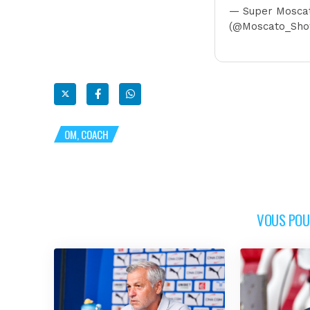
— Super Mosca
(@Moscato_Sh
OM, COACH
VOUS POUR