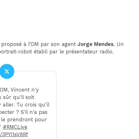
 proposé à l’OM par son agent
Jorge Mendes
. Un
ortrait-robot établi par le présentateur radio.
l'OM, Vincent n'y
s sûr qu'il soit
 aller. Tu crois qu'il
pecter ? S'il n'a pas
ls le prendront pour
."
#RMCLive
m/3PYi1sV8Rf