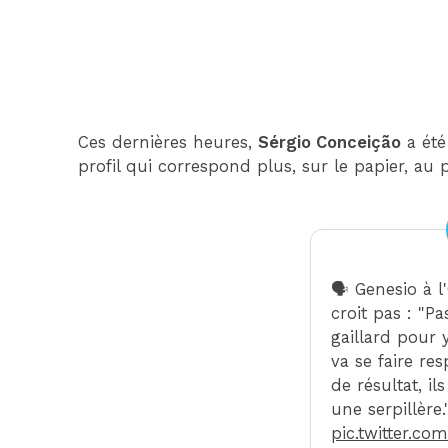
Ces dernières heures,
Sérgio Conceição
a été
profil qui correspond plus, sur le papier, au p
🗣️ Genesio à 
croit pas : "Pa
gaillard pour y
va se faire res
de résultat, i
une serpillère
pic.twitter.co