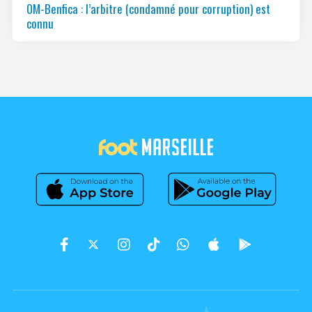
OM-Benfica : l’arbitre (condamné pour corruption) est
connu