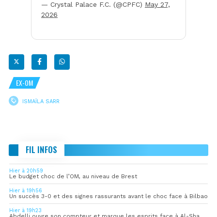
— Crystal Palace F.C. (@CPFC)
May 27,
2026
EX-OM
ISMAÏLA SARR
FIL INFOS
Hier à 20h59
Le budget choc de l’OM, au niveau de Brest
Hier à 19h56
Un succès 3-0 et des signes rassurants avant le choc face à Bilbao
Hier à 19h23
Abdelli ouvre son compteur et marque les esprits face à Al-Shahania