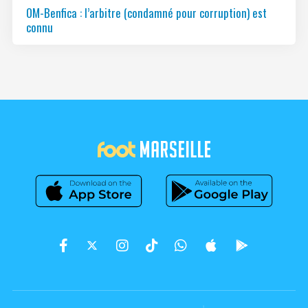
OM-Benfica : l’arbitre (condamné pour corruption) est
connu