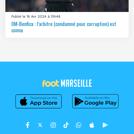
Publié le 16 Avr 2024 à 15h46
OM-Benfica : l’arbitre (condamné pour corruption) est
connu