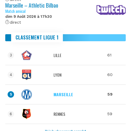
Marseille – Athletic Bilbao
Match amical
dim 9 Août 2026 à 17h30
direct
CLASSEMENT LIGUE 1
LILLE
61
3
LYON
60
4
MARSEILLE
59
5
RENNES
59
6