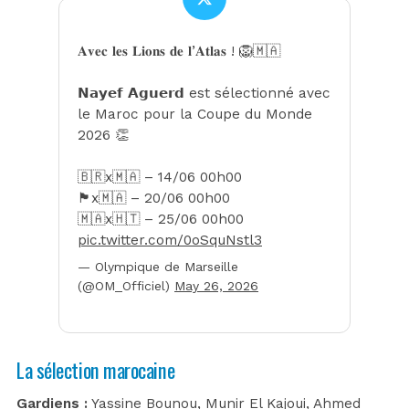
𝐀𝐯𝐞𝐜 𝐥𝐞𝐬 𝐋𝐢𝐨𝐧𝐬 𝐝𝐞 𝐥’𝐀𝐭𝐥𝐚𝐬 ! 🦁🇲🇦
𝗡𝗮𝘆𝗲𝗳 𝗔𝗴𝘂𝗲𝗿𝗱 est sélectionné avec
le Maroc pour la Coupe du Monde
2026 👏
🇧🇷x🇲🇦 – 14/06 00h00
🏴󠁧󠁢󠁳󠁣󠁴󠁿x🇲🇦 – 20/06 00h00
🇲🇦x🇭🇹 – 25/06 00h00
pic.twitter.com/0oSquNstl3
— Olympique de Marseille
(@OM_Officiel)
May 26, 2026
La sélection marocaine
Gardiens :
Yassine Bounou, Munir El Kajoui, Ahmed