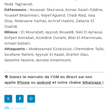
Reda Tagnaouti.
Défenseurs :
Noussair Mazraoui, Annas Salah-Eddine,
Youssef Belammari,
Nayef Aguerd
, Chadi Riad, Issa
Diop, Redouane Halhal, Achraf Hakimi, Zakaria El
Ouahdi.
Milieux :
El Mourabet, Ayyoub Bouaddi, Neil El Aynaoui,
Sofyan Amrabat, Azzedine Ounahi, Bilal El Khannouss,
Ismael Sabairi.
Attaquants :
Abdessamad Ezzalzouzi, Chemsdine Talbi,
Soufiane Rahimi, Ayyoub El Kaabi, Brahim Diaz,
Gessime Yassine, Ayoube Amaimoumi.
🔁 Suivez le mercato de l’OM en direct sur nos
applis
iPhone
ou
android
et notre chaîne
Whatsapp !
N. AGUERD